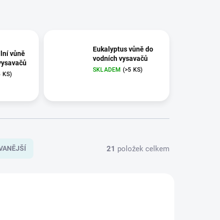
Eukalyptus vůně do
lní vůně
vodních vysavačů
vysavačů
SKLADEM
(>5 KS)
5 KS)
21
položek celkem
VANĚJŠÍ