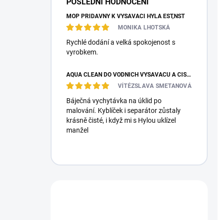
POSLEDNÍ HODNOCENÍ
MOP PŘÍDAVNÝ K VYSAVAČI HYLA EST,NST
MONIKA LHOTSKÁ
Rychlé dodání a velká spokojenost s
vyrobkem.
AQUA CLEAN DO VODNÍCH VYSAVAČŮ A ČISTIČEK VZDUCHU
VÍTĚZSLAVA SMETANOVÁ
Báječná vychytávka na úklid po
malování. Kyblíček i separátor zůstaly
krásně čisté, i když mi s Hylou uklízel
manžel