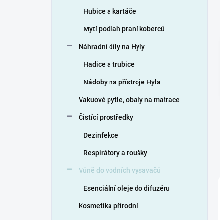
n
Hubice a kartáče
í
p
Mytí podlah praní koberců
a
n
Náhradní díly na Hyly
e
Hadice a trubice
l
Nádoby na přístroje Hyla
Vakuové pytle, obaly na matrace
Čistící prostředky
Dezinfekce
Respirátory a roušky
Vůně do vodních vysavačů
Esenciální oleje do difuzéru
Kosmetika přírodní