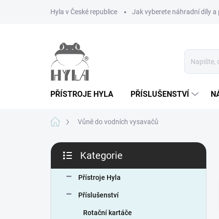
Přejít
Hyla v České republice
Jak vyberete náhradní díly a 
na
obsah
PŘÍSTROJE HYLA
PŘÍSLUŠENSTVÍ
N
Domů
Vůně do vodních vysavačů
P
Kategorie
o
Přeskočit
s
kategorie
t
Přístroje Hyla
r
Příslušenství
a
n
Rotační kartáče