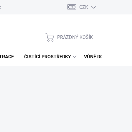
CZK
dajů
Jak na splátky Essox
PRÁZDNÝ KOŠÍK
NÁKUPNÍ
KOŠÍK
ATRACE
ČISTÍCÍ PROSTŘEDKY
VŮNĚ DO VODNÍCH V