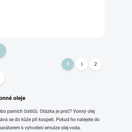
o úklidu
Obsah 90 ml v krásném
dárkovém balení....
1
2
S
t
r
á
onné oleje
n
k
ebo parních čističů. Otázka je proč? Vonný olej
o
bává se do kůže při koupeli. Pokud ho nalejete do
v
parátorem k vytvoření emulze olej-voda.