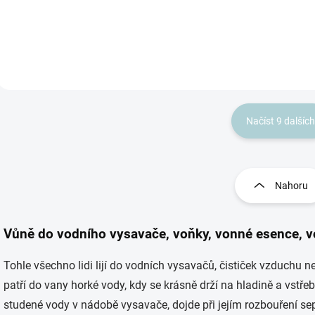
chřipkách a nachlazení.
atmosféru. Přidejte ji p
Přidávejte vůni do vodního
vodního...
vysavače při úklidu jako
prevenci. Obsah 0,5...
Načíst 9 dalších
O
v
l
Nahoru
á
d
a
Vůně do vodního vysavače, voňky, vonné esence, v
c
í
p
Tohle všechno lidi lijí do vodních vysavačů, čističek vzduchu n
r
patří do vany horké vody, kdy se krásně drží na hladině a vstře
v
studené vody v nádobě vysavače, dojde při jejím rozbouření se
k