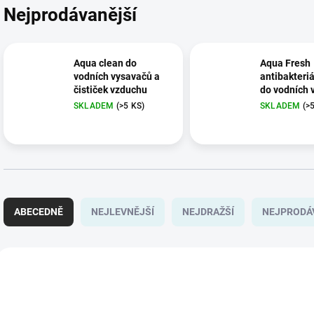
Nejprodávanější
Aqua clean do
Aqua Fresh
vodních vysavačů a
antibakteriá
čističek vzduchu
do vodních 
SKLADEM
(>5 KS)
SKLADEM
(>
Ř
a
ABECEDNĚ
NEJLEVNĚJŠÍ
NEJDRAŽŠÍ
NEJPRODÁ
z
e
n
V
í
ý
NOVINKA
NOVINKA
p
p
r
i