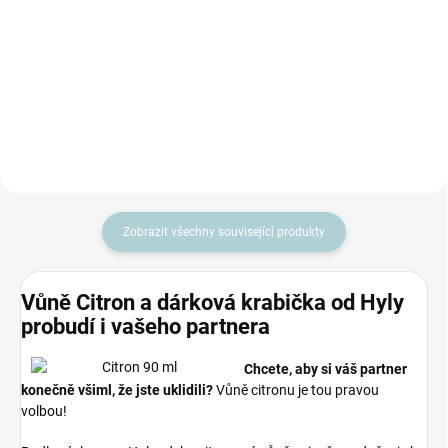
dýchat Využijte léčivý účinek
Dárková sada vůní do vodních
eukalyptové silice rozptýlené ve
vysavačů Můžete je koupit i
vzduchu. Prohlubuje dýchání při
jednotlivě. V krásné dárkové
chřipkách a...
krabičce. Přidejte je do vodního
osvěžovače vzduchu Hyla...
Zobrazit všechny související produkty
Vůně Citron a dárková krabička od Hyly
probudí i vašeho partnera
Chcete, aby si váš partner
konečně všiml, že jste uklidili?
Vůně citronu je tou pravou
volbou!