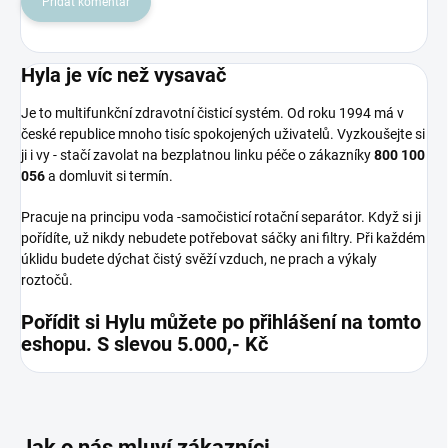
Přidat komentář
Hyla je víc než vysavač
Je to multifunkční zdravotní čisticí systém. Od roku 1994 má v
české republice mnoho tisíc spokojených uživatelů. Vyzkoušejte si
ji i vy - stačí zavolat na bezplatnou linku péče o zákazníky
800 100
056
a domluvit si termín.
Pracuje na principu voda -samočisticí rotační separátor. Když si ji
pořídíte, už nikdy nebudete potřebovat sáčky ani filtry. Při každém
úklidu budete dýchat čistý svěží vzduch, ne prach a výkaly
roztočů.
Pořídit si Hylu můžete po přihlášení na tomto
eshopu. S slevou 5.000,- Kč