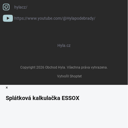
hylacz/
https://www.youtube.com/@Hylapodebrady/
Hyla.cz
Copyright 2026
Obchod Hyla
. Všechna práva vyhrazena.
Vytvořil Shoptet
×
Splátková kalkulačka ESSOX