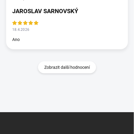
JAROSLAV SARNOVSKÝ
18.4.2026
Ano
Zobrazit další hodnocení
Z
á
p