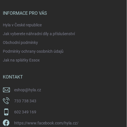
a
t
í
INFORMACE PRO VÁS
Hyla v České republice
Jak vyberete náhradní díly a příslušenství
Obchodní podmínky
Podmínky ochrany osobních údajů
Jak na splátky Essox
KONTAKT
eshop
@
hyla.cz
733 738 343
602 349 169
https://www.facebook.com/hyla.cz/