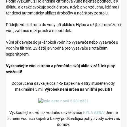
Podle výzkumu z Holandska citronová vůně nejenže podněcuje k
úklidu, ale také evokuje pocit čistoty. Když je ve vzduchu, lidé mají
tendenci automaticky uklízet drobečky a nečistoty ze stolu.
Přidejte vůni citronu do vody při úklidu s Hylou a užijte si osvěžující
vůni, zatímco mizí prach a nepořádek.
Vůni přidávejte do jakéhokoli vodního vysavače nebo vysavače s
vodním filtrem. Zvláště je vhodná pro vysavače s rotačním
separátorem.
Vyzkoušejte vůni citronu a přeměňte svůj úklid v zážitek plný
svěžesti!
Doporučená dávka je cca 4-5- kapek na 4 litry studené vody,
maximálně 5 ml.
Výrobek není určen na vnitřní použití !
Vyzkoušejte si vůni z vodního osvěžovače
HYLA AERA
!
Jemné
šumění vodních kapek a barvy podkreslující pohyb vody oživí váš
domov.