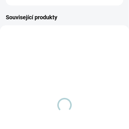
Související produkty
SKLADEM
SKLADEM
(>5 KS)
(>5 KS)
Levandule, Citron,
Eukalyptus vůně do
Borovice,Eukalyptus -
vodních vysavačů
velká dárková sada
esencí do vodních
vysavačů (4x90 ml)
Vonná esence eukalyptu pomáhá