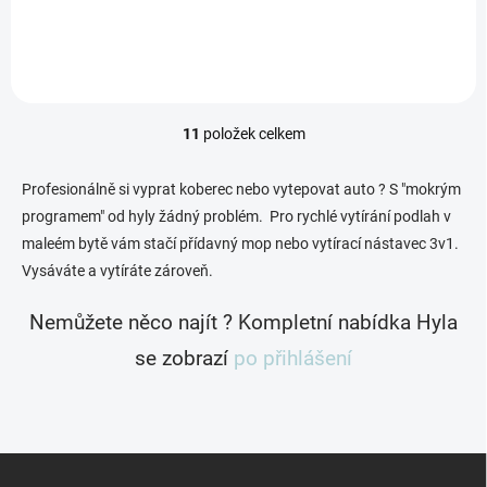
a mytí hladkých...
11
položek celkem
O
v
l
Profesionálně si vyprat koberec nebo vytepovat auto ? S "mokrým
á
programem" od hyly žádný problém. Pro rychlé vytírání podlah v
d
maleém bytě vám stačí přídavný mop nebo vytírací nástavec 3v1.
a
c
Vysáváte a vytíráte zároveň.
í
p
Nemůžete něco najít ? Kompletní nabídka Hyla
r
v
se zobrazí
po přihlášení
k
y
v
ý
p
Z
i