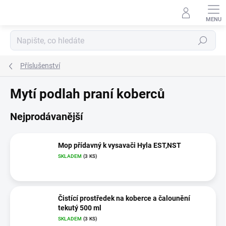
Přejít
na
Přihlášení
obsah
Hledat
Příslušenství
Mytí podlah praní koberců
Nejprodávanější
Mop přídavný k vysavači Hyla EST,NST
SKLADEM
(3 KS)
Čistící prostředek na koberce a čalounění
tekutý 500 ml
SKLADEM
(3 KS)