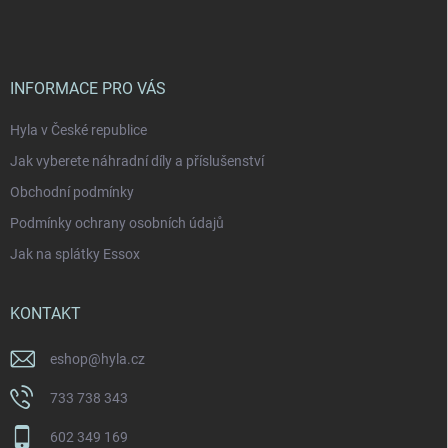
á
s
p
u
a
t
í
INFORMACE PRO VÁS
Hyla v České republice
Jak vyberete náhradní díly a příslušenství
Obchodní podmínky
Podmínky ochrany osobních údajů
Jak na splátky Essox
KONTAKT
eshop
@
hyla.cz
733 738 343
602 349 169