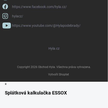
https://www.facebook.com/hyla.cz/
hylacz/
https://www.youtube.com/@Hylapodebrady/
Hyla.cz
Copyright 2026
Obchod Hyla
. Všechna práva vyhrazena.
Vytvořil Shoptet
×
Splátková kalkulačka ESSOX