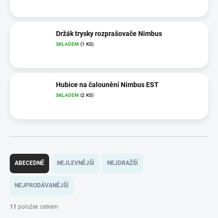
Držák trysky rozprašovače Nimbus
SKLADEM
(1 KS)
Hubice na čalounění Nimbus EST
SKLADEM
(2 KS)
Ř
a
ABECEDNĚ
NEJLEVNĚJŠÍ
NEJDRAŽŠÍ
z
e
NEJPRODÁVANĚJŠÍ
n
í
11
položek celkem
p