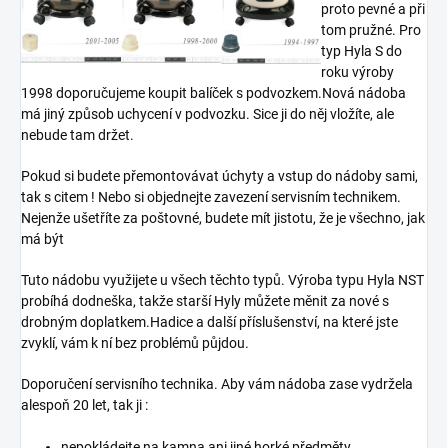
proto pevné a při
tom pružné. Pro
typ Hyla S do
roku výroby
1998 doporučujeme koupit balíček s podvozkem.Nová nádoba
má jiný způsob uchycení v podvozku. Sice ji do něj vložíte, ale
nebude tam držet.
Pokud si budete přemontovávat úchyty a vstup do nádoby sami,
tak s citem ! Nebo si objednejte zavezení servisním technikem.
Nejenže ušetříte za poštovné, budete mít jistotu, že je všechno, jak
má být
Tuto nádobu využijete u všech těchto typů. Výroba typu Hyla NST
probíhá dodneška, takže starší Hyly můžete měnit za nové s
drobným doplatkem.Hadice a další příslušenství, na které jste
zvyklí, vám k ní bez problémů půjdou.
Doporučení servisního technika. Aby vám nádoba zase vydržela
alespoň 20 let, tak ji :
nepokládejte na kamna ani jiné horké předměty