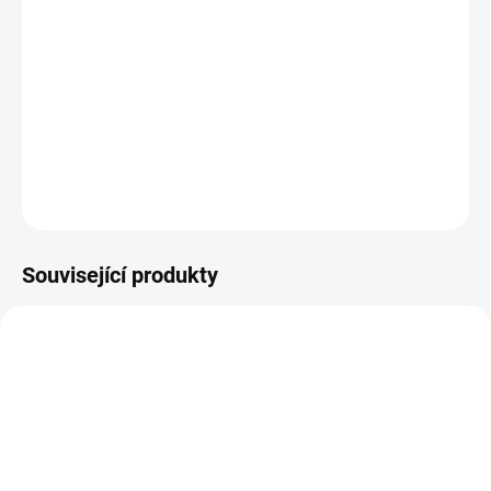
Holá nádoba
znamená, že jste si schovali úchyty a vstup do nádoby ze staré
nádoby = ušetříte. Nádoba vám půjde k Hylám od roku výroby
1994 a je pro typy S, N a NST stejná.
DETAILNÍ INFORMACE
ZEPTAT SE
Související produkty
TIP