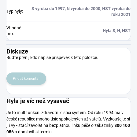
S výroba do 1997, N výroba do 2000, NST výroba do
Typ hyly
:
roku 2021
Vhodné
Hyla S, N, NST
pro
:
Diskuze
Buďte první, kdo napíše příspěvek k této položce.
Přidat komentář
Hyla je víc než vysavač
Je to multifunkční zdravotní čisticí systém. Od roku 1994 má v
české republice mnoho tisíc spokojených uživatelů. Vyzkoušejte si
ji i vy - stačí zavolat na bezplatnou linku péče o zákazníky
800 100
056
a domluvit si termín.