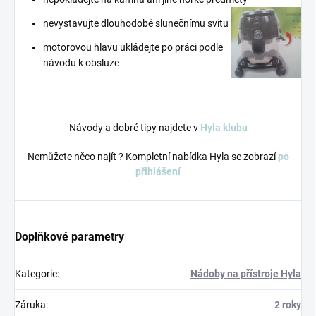
nevystavujte dlouhodobě slunečnímu svitu
motorovou hlavu ukládejte po práci podle
návodu k obsluze
Návody a dobré tipy najdete v
Hyla klubu
Nemůžete něco najít ? Kompletní nabídka Hyla se zobrazí
po
přihlášení
Doplňkové parametry
Kategorie
:
Nádoby na přístroje Hyla
Záruka
:
2 roky