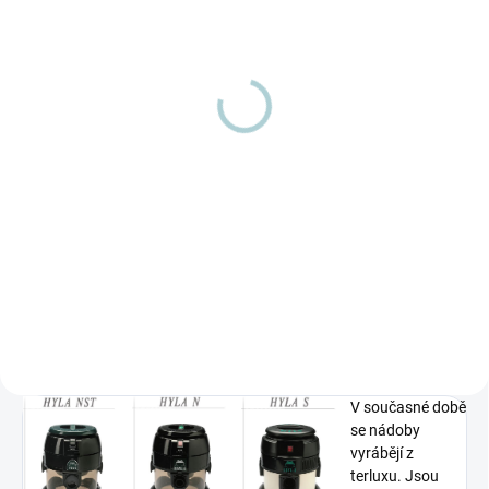
SKLADEM
(4 KS)
SKLADEM
(5 KS)
Podvozek Hyla S, N, NST
Akční balíček nádoba
holá NST + podvozek
Univerzální podvozek pro Hyly od
roku výroby 1990 typ S, N a NST.
Velmi výhodný akční balíček
Nasadíte do něj i starší nádoby.
nová nádoba na typ Hyla S, N
nebo NST včetně podvozku.
Úchyty a vstup do nádoby si
schovejte z vaší staré Hyly, ještě...
V současné době
se nádoby
vyrábějí z
terluxu. Jsou