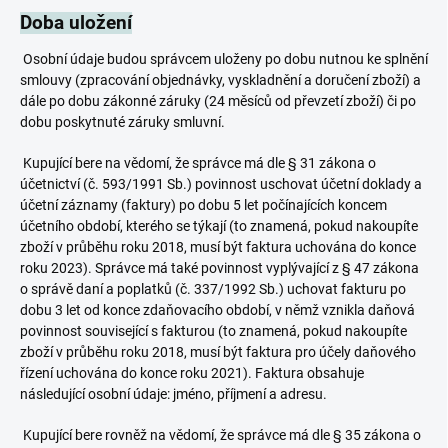
Doba uložení
Osobní údaje budou správcem uloženy po dobu nutnou ke splnění
smlouvy (zpracování objednávky, vyskladnění a doručení zboží) a
dále po dobu zákonné záruky (24 měsíců od převzetí zboží) či po
dobu poskytnuté záruky smluvní.
Kupující bere na vědomí, že správce má dle § 31 zákona o
účetnictví (č. 593/1991 Sb.) povinnost uschovat účetní doklady a
účetní záznamy (faktury) po dobu 5 let počínajících koncem
účetního období, kterého se týkají (to znamená, pokud nakoupíte
zboží v průběhu roku 2018, musí být faktura uchována do konce
roku 2023). Správce má také povinnost vyplývající z § 47 zákona
o správě daní a poplatků (č. 337/1992 Sb.) uchovat fakturu po
dobu 3 let od konce zdaňovacího období, v němž vznikla daňová
povinnost související s fakturou (to znamená, pokud nakoupíte
zboží v průběhu roku 2018, musí být faktura pro účely daňového
řízení uchována do konce roku 2021). Faktura obsahuje
následující osobní údaje: jméno, příjmení a adresu.
Kupující bere rovněž na vědomí, že správce má dle § 35 zákona o