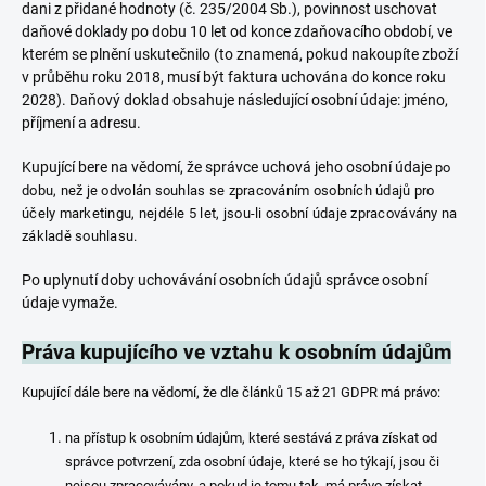
dani z přidané hodnoty (č. 235/2004 Sb.), povinnost uschovat
daňové doklady po dobu 10 let od konce zdaňovacího období, ve
kterém se plnění uskutečnilo (to znamená, pokud nakoupíte zboží
v průběhu roku 2018, musí být faktura uchována do konce roku
2028). Daňový doklad obsahuje následující osobní údaje: jméno,
příjmení a adresu.
Kupující bere na vědomí, že správce uchová jeho osobní údaje
po
dobu, než je odvolán souhlas se zpracováním osobních údajů pro
účely marketingu, nejdéle 5 let, jsou-li osobní údaje zpracovávány na
základě souhlasu.
Po uplynutí doby uchovávání osobních údajů správce osobní
údaje vymaže.
Práva kupujícího ve vztahu k osobním údajům
Kupující dále bere na vědomí, že dle článků 15 až 21 GDPR má právo:
na přístup k osobním údajům, které sestává z práva získat od
správce potvrzení, zda osobní údaje, které se ho týkají, jsou či
nejsou zpracovávány, a pokud je tomu tak, má právo získat