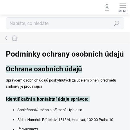
Přejít
na
Přihlášení
obsah
Hledat
Domů
Podmínky ochrany osobních údajů
Ochrana osobních údajů
Správcem osobních údajů poskytnutých za účelem plnění předmětu
smlouvy je prodávající
Identifikační a kontaktní údaje správce:
Společnost/Jméno a příjmení: Hyla s.r.o.
Sídlo: Náměstí Přátelství 1518/4
, Hostivař, 102 00 Praha 10
IČ:24825972