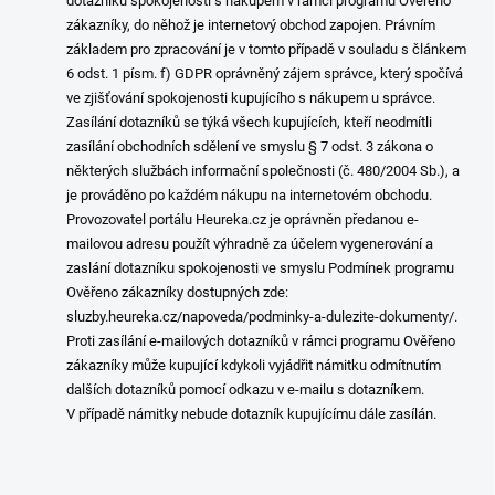
dotazníků spokojenosti s nákupem v rámci programu Ověřeno
zákazníky, do něhož je internetový obchod zapojen. Právním
základem pro zpracování je v tomto případě v souladu s článkem
6 odst. 1 písm. f) GDPR oprávněný zájem správce, který spočívá
ve zjišťování spokojenosti kupujícího s nákupem u správce.
Zasílání dotazníků se týká všech kupujících, kteří neodmítli
zasílání obchodních sdělení ve smyslu § 7 odst. 3 zákona o
některých službách informační společnosti (č. 480/2004 Sb.), a
je prováděno po každém nákupu na internetovém obchodu.
Provozovatel portálu Heureka.cz je oprávněn předanou e-
mailovou adresu použít výhradně za účelem vygenerování a
zaslání dotazníku spokojenosti ve smyslu Podmínek programu
Ověřeno zákazníky dostupných zde:
sluzby.heureka.cz/napoveda/podminky-a-dulezite-dokumenty/.
Proti zasílání e-mailových dotazníků v rámci programu Ověřeno
zákazníky může kupující kdykoli vyjádřit námitku odmítnutím
dalších dotazníků pomocí odkazu v e-mailu s dotazníkem.
V případě námitky nebude dotazník kupujícímu dále zasílán.