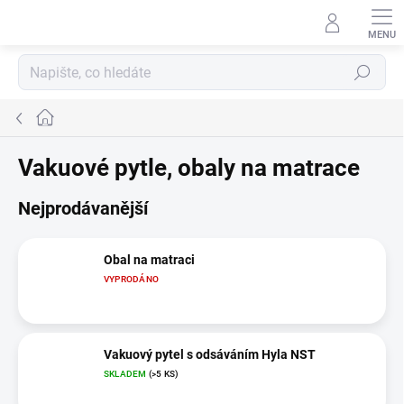
Přejít
na
Přihlášení
obsah
Hledat
Domů
Vakuové pytle, obaly na matrace
Nejprodávanější
Obal na matraci
VYPRODÁNO
Vakuový pytel s odsáváním Hyla NST
SKLADEM
(>5 KS)