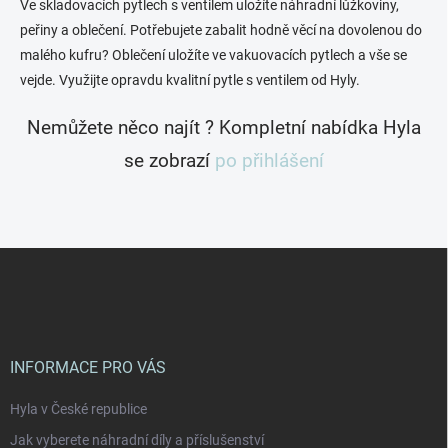
Ve skladovacích pytlech s ventilem uložíte náhradní lůžkoviny,
peřiny a oblečení. Potřebujete zabalit hodně věcí na dovolenou do
malého kufru? Oblečení uložíte ve vakuovacích pytlech a vše se
vejde. Využijte opravdu kvalitní pytle s ventilem od Hyly.
Nemůžete něco najít ? Kompletní nabídka Hyla
se zobrazí
po přihlášení
Z
á
p
a
t
í
INFORMACE PRO VÁS
Hyla v České republice
Jak vyberete náhradní díly a příslušenství