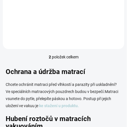
Ukládejte svoje sezónní oblečení nebo náhradní lůžkoviny chytře a
bezpečně Ve vakuovém pytli jim nehrozí ani škůdci, ani vlhkost a
zaberou minimum...
2
položek celkem
O
v
l
Ochrana a údržba matrací
á
d
Chcete ochránit matraci před vlhkostí a parazity při uskladnění?
a
c
Ve speciálních matracových pouzdrech budou v bezpečí.Matraci
í
vsunete do pytle, přelepíte páskou a hotovo. Postup při jejich
p
uložení ve vakuu je
ke stažení u produktu.
r
v
Hubení roztočů v matracích
k
y
vakuováním