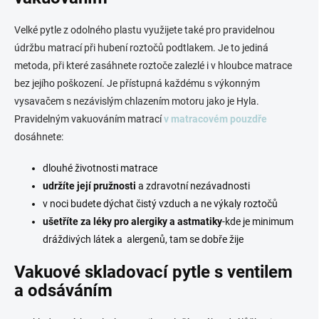
v
ý
Velké pytle z odolného plastu využijete také pro pravidelnou
p
i
údržbu matrací při hubení roztočů podtlakem. Je to jediná
s
metoda, při které zasáhnete roztoče zalezlé i v hloubce matrace
u
bez jejího poškození. Je přístupná každému s výkonným
vysavačem s nezávislým chlazením motoru jako je Hyla.
Pravidelným vakuováním matrací
v matracovém pouzdře
dosáhnete:
dlouhé životnosti matrace
udržíte její pružnosti
a zdravotní nezávadnosti
v noci budete dýchat čistý vzduch a ne výkaly roztočů
ušetříte za léky pro alergiky a astmatiky
-kde je minimum
dráždivých látek a alergenů, tam se dobře žije
Vakuové skladovací pytle s ventilem
a odsáváním