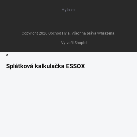
Hyla.cz
Copyright 2026
Obchod Hyla
. Všechna práva vyhrazena.
Vytvořil Shoptet
×
Splátková kalkulačka ESSOX