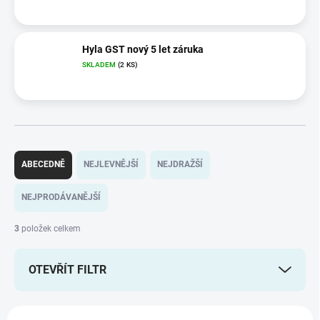
Hyla GST nový 5 let záruka
SKLADEM
(2 KS)
Ř
a
ABECEDNĚ
NEJLEVNĚJŠÍ
NEJDRAŽŠÍ
z
e
NEJPRODÁVANĚJŠÍ
n
í
3
položek celkem
p
r
OTEVŘÍT FILTR
o
d
u
V
k