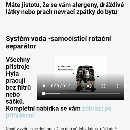
Máte jistotu, že se vám alergeny, dráždivé
látky nebo prach nevrací zpátky do bytu
Systém voda -samočisticí rotační
separátor
Všechny
přístroje
Hyla
pracují
bez filtrů
nebo
sáčků.
Kompletní nabídka se vám
zobrazí po
přihlášení
Nasátý vzduch se dostane až na dno nádoby, kde se důkladně