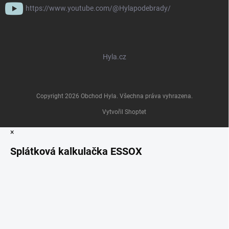
https://www.youtube.com/@Hylapodebrady/
Hyla.cz
Copyright 2026
Obchod Hyla
. Všechna práva vyhrazena.
Vytvořil Shoptet
×
Splátková kalkulačka ESSOX