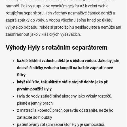
namočí. Pak vystupuje ve vysokém gejzíru až k velmi rychle
rotujícímu separátoru. Ten všechny nesmáčivé částice odráží a
zapírá zpátky do vody. S vodou všechnu špínu hned po úklidu
vylijete do odpadu. Nikde si proto špínu neskladujete a nemůže ani
zasmrádnout jako v klasických vysavačích.
Výhody Hyly s rotačním separátorem
každé čištění vzduchu děláte s čistou vodou. Jako by jste
do své čističky vzduchu koupili na každé zapnutí nové
filtry
když uklízíte, tak uklízíte stále stejně dobře jako při
prvním použití Hyly
Hyla do vody zatlačí silné alergeny jako výkaly roztočů,
plísně a jemný prach
z matrací a koberců prach opravdu odstraníte, ne že ho
zatlačíte do hloubky
patentovaný rotační separátor Hyly je samočistící.