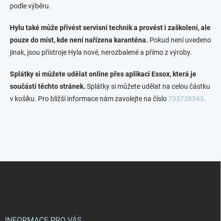
podle výběru.
Hylu také může přivést servisní technik a provést i zaškolení, ale
pouze do míst, kde není nařízena karanténa.
Pokud není uvedeno
jinak, jsou přístroje Hyla nové, nerozbalené a přímo z výroby.
Splátky si můžete udělat online přes aplikaci Essox, která je
součástí těchto stránek.
Splátky si můžete udělat na celou částku
v košíku. Pro bližší informace nám zavolejte na číslo
733738343.
Z
á
p
a
t
í
INFORMACE PRO VÁS