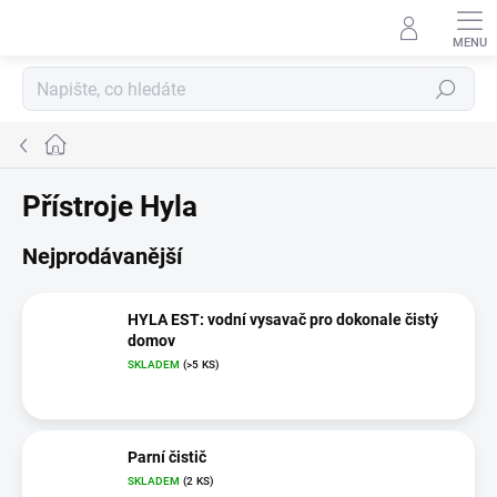
Přejít
na
Přihlášení
obsah
Hledat
Domů
Přístroje Hyla
Nejprodávanější
HYLA EST: vodní vysavač pro dokonale čistý
domov
SKLADEM
(>5 KS)
Parní čistič
SKLADEM
(2 KS)