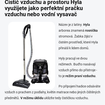
l
Čistič vzduchu a prostoru Hyla
á
využijete jako perfektní pračku
d
vzduchu nebo vodní vysavač
a
c
í
Název je z latiny.
Hyla
p
arborea znamená
rosnička
r
v
stromová. Žabka žijící v
k
čistém prostředí, které Hyla
y
přináší k lidem domů.
v
ý
p
Hyly pracují ve dvou
i
režimech. Buďto nasávají
s
vzduch přímo do přístroje -
u
to je
režim praní vzduchu
.
Po připojení hadice odsáváte
vzduch s prachem z podlahy, květin matrace nebo jiných čištěných
předmětů.
V režimu úklidu
uklízíte tedy čističkou vzduchu.