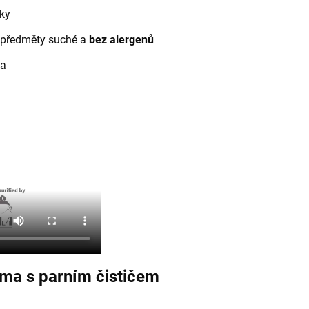
vky
 předměty suché a
bez alergenů
ta
ma s parním čističem