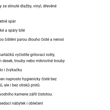
 ze slinuté dlažby, vinyl, dřevěné
etně spár
é a spáry bílé
o čištění parou dlouho čisté a nerosí
rtáčků vyčistíte grilovací rošty,
 desek, trouby nebo mikrovlné trouby
lo i žvýkačku
en naprosto hygienicky čisté bez
 ale i bez otisků prstů.
vodního kamene zářit čistotou.
sedací nábytek i oblečení