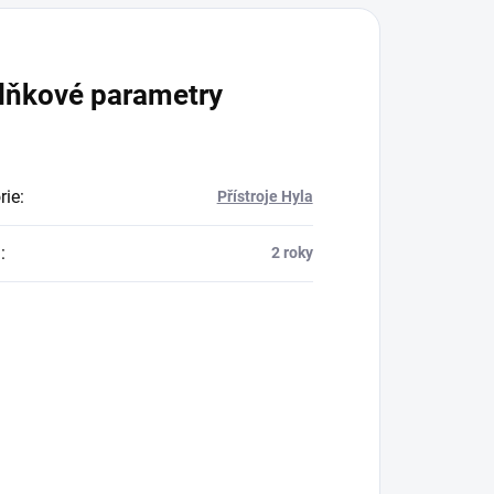
lňkové parametry
rie
:
Přístroje Hyla
a
:
2 roky