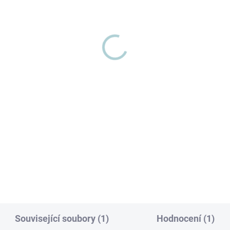
SKLADEM
VYPRO
(4 KS)
Obal na matraci
da na mokré čištění
la Nimbus. Tepování
z námahy
Detai
Aby jste dobře spaly na čisté
matraci zdravým spánkem Pr
uskladnění nebo čištění matr
bus – profesionální partner
od roztočů je nejlepší volbou 
 vaši čistou domácnost
na matraci Hyla,...
esionální sada příslušenství:
hloubkové praní koberců
rání a mytí hladkých...
Související soubory (1)
Hodnocení (1)