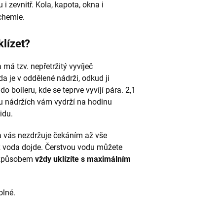
i zevnitř. Kola, kapota, okna i
 chemie.
klízet?
a má tzv. nepřetržitý vyvíječ
a je v oddělené nádrži, odkud ji
do boileru, kde se teprve vyvíjí pára. 2,1
ou nádržích vám vydrží na hodinu
idu.
la vás nezdržuje čekáním až vše
ž voda dojde. Čerstvou vodu můžete
o způsobem
vždy uklízíte s maximálním
olné.