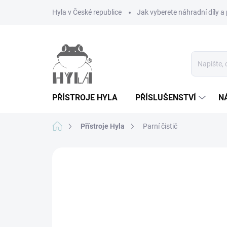
Přejít
Hyla v České republice
Jak vyberete náhradní díly a 
na
obsah
PŘÍSTROJE HYLA
PŘÍSLUŠENSTVÍ
N
Domů
Přístroje Hyla
Parní čistič
1 hodnocení
Podrobnosti hodnocení
Z