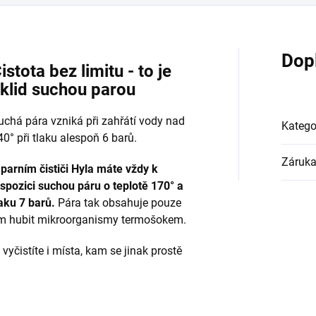
Dop
istota bez limitu - to je
klid suchou parou
uchá pára vzniká při zahřátí vody nad
Katego
40° při tlaku alespoň 6 barů.
Záruk
 parním čističi Hyla máte vždy k
ispozici suchou páru o teplotě 170° a
laku 7 barů.
Pára tak obsahuje pouze
m hubit mikroorganismy termošokem.
vyčistíte i místa, kam se jinak prostě