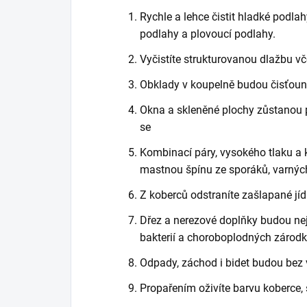
Rychle a lehce čistit hladké podlahy
podlahy a plovoucí podlahy.
Vyčistíte strukturovanou dlažbu vč
Obklady v koupelně budou čisťounk
Okna a skleněné plochy zůstanou p
se
Kombinací páry, vysokého tlaku a ka
mastnou špínu ze sporáků, varných
Z koberců odstraníte zašlapané jíd
Dřez a nerezové doplňky budou nej
bakterií a choroboplodných zárodků,
Odpady, záchod i bidet budou bez 
Propařením oživíte barvu koberce, 