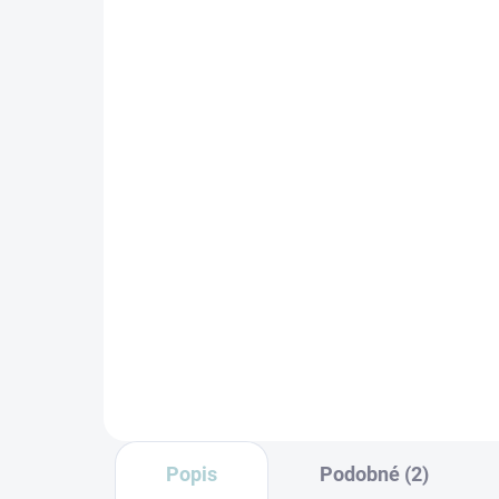
SKLADEM
(3 KS)
Klepač na koberce Hyla
Sa
Ventus elektrický
Hy
be
Detail
Vibrační rotační kartáč - klepač -
skvělý pomocník do každé
Nim
domácnosti! Vibrační
pro
elektrokartáč s vlastním motorem
Prof
vyklepe z vaší matrace starou...
na 
vytí
Popis
Podobné (2)