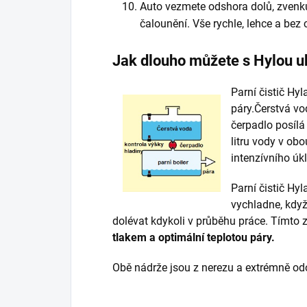
Auto vezmete odshora dolů, zvenku 
čalounění. Vše rychle, lehce a bez
Jak dlouho můžete s Hylou u
Parní čistič Hyl
páry.Čerstvá vod
čerpadlo posílá 
litru vody v ob
intenzívního úkl
Parní čistič Hy
vychladne, kdy
dolévat kdykoli v průběhu práce. Tímt
tlakem a optimální teplotou páry.
Obě nádrže jsou z nerezu a extrémně od