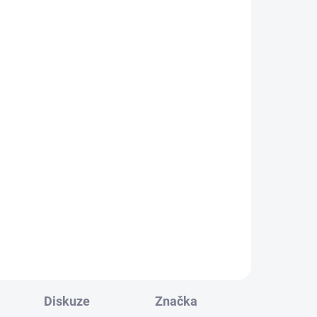
DÁNO
l
o
ace
obal
Diskuze
Značka