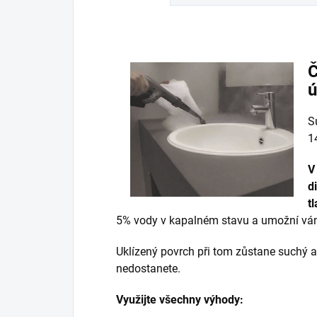
Č
ú
S
1
V
d
t
5% vody v kapalném stavu a umožní vá
Uklízený povrch při tom zůstane suchý a 
nedostanete.
Využijte všechny výhody: