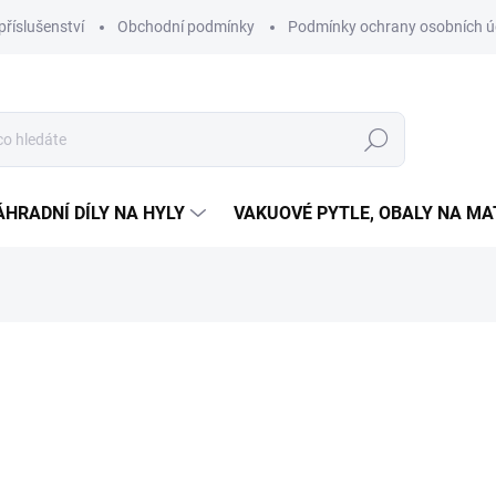
příslušenství
Obchodní podmínky
Podmínky ochrany osobních ú
Hledat
ÁHRADNÍ DÍLY NA HYLY
VAKUOVÉ PYTLE, OBALY NA M
NAČKA:
HYLA
99 899 999 001
Měrná
SKLADEM
(2 KS)
cena:
MŮŽEME DORUČIT DO:
12.8.2