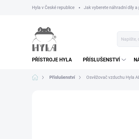
Přejít
Hyla v České republice
Jak vyberete náhradní díly a 
na
obsah
PŘÍSTROJE HYLA
PŘÍSLUŠENSTVÍ
N
Domů
Příslušenství
Osvěžovač vzduchu Hyla 
2 hodnocení
Podrobnosti hodnocení
Z
VÝPRODEJ