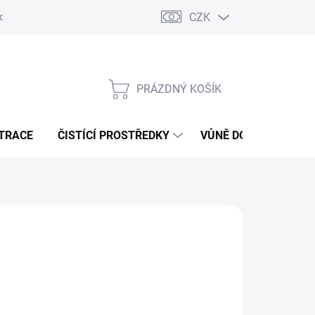
CZK
dajů
Jak na splátky Essox
PRÁZDNÝ KOŠÍK
NÁKUPNÍ
KOŠÍK
ATRACE
ČISTÍCÍ PROSTŘEDKY
VŮNĚ DO VODNÍCH V
 Kč