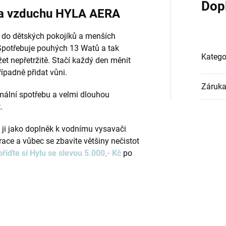
Dop
ka vzduchu HYLA AERA
ní do dětských pokojíků a menších
 Spotřebuje pouhých 13 Watů a tak
Katego
et nepřetržitě. Stačí každý den měnit
ípadně přidat vůni.
Záruk
ální spotřebu a velmi dlouhou
.
e ji jako doplněk k vodnímu vysavači
race a vůbec se zbavíte většiny nečistot
ořiďte si Hylu se slevou 5.000,- Kč
po