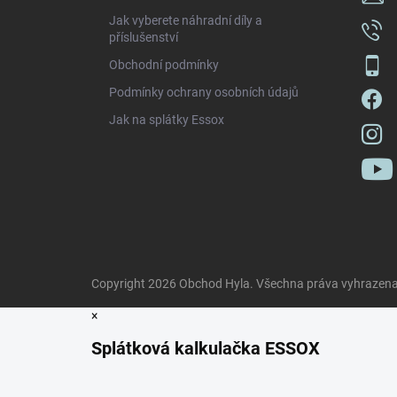
Jak vyberete náhradní díly a
příslušenství
Obchodní podmínky
Podmínky ochrany osobních údajů
Jak na splátky Essox
Copyright 2026
Obchod Hyla
. Všechna práva vyhrazena
×
Splátková kalkulačka ESSOX