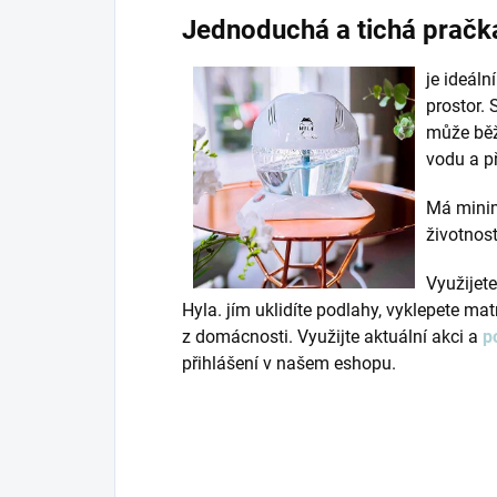
Jednoduchá a tichá prač
je ideál
prostor.
může běž
vodu a př
Má minim
životnost
Využijet
Hyla. jím uklidíte podlahy, vyklepete mat
z domácnosti. Využijte aktuální akci a
p
přihlášení v našem eshopu.