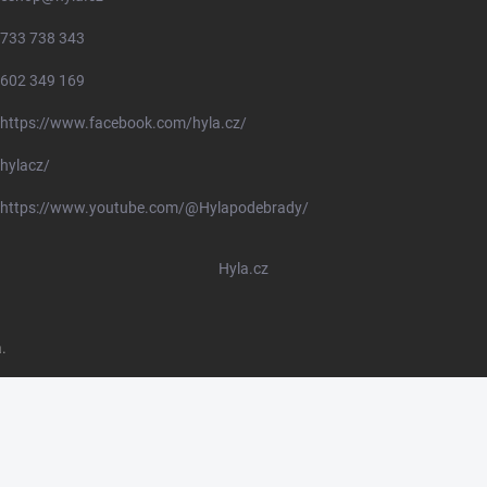
733 738 343
602 349 169
https://www.facebook.com/hyla.cz/
hylacz/
https://www.youtube.com/@Hylapodebrady/
Hyla.cz
.