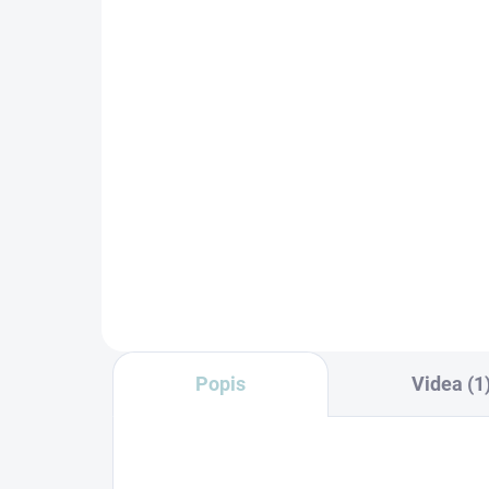
Borovice vůně do vodního
vy
vysavače
Svěž
Přidejte osvěžující kouzlo
veče
borového lesa do svého domova!
Eve
Přeneste se do světa přírody s
příj
naší vůní borovice. Osvěžující
po ú
aroma borového lesa...
Popis
Videa (1