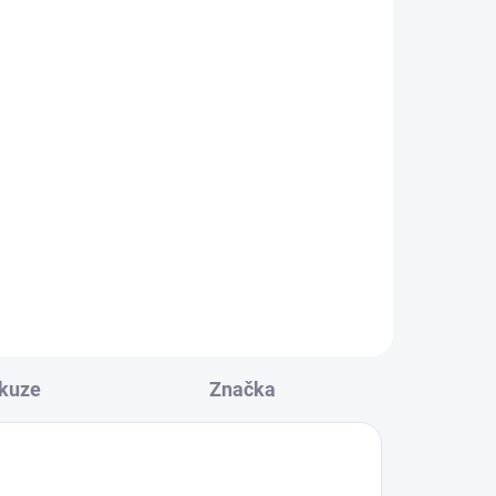
máhá
ve
při
kuze
Značka