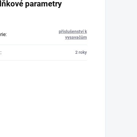
lňkové parametry
příslušenství k
rie
:
vysavačům
a
:
2 roky