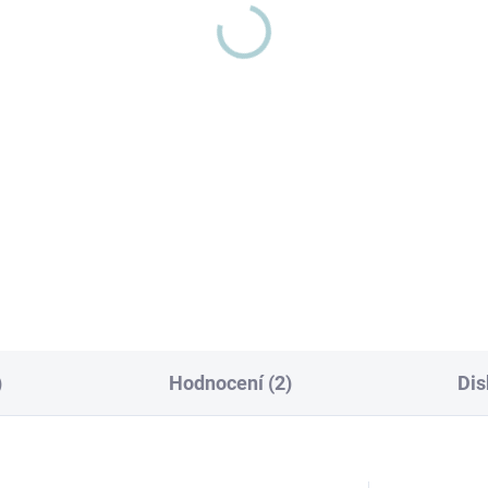
Eukalyptus vůně do
savače
vodních vysavačů
í a sladší vůně pro příjemný
Vonná esence eukalyptu po
r Se sladkou vůní vítězství
dýchat Využijte léčivý účinek
rest doma vykouzlíte
eukalyptové silice rozptýlené 
emnou atmosféru. Přidejte ji
vzduchu. Prohlubuje dýchání 
klidu vodního...
chřipkách a...
)
Hodnocení (2)
Dis