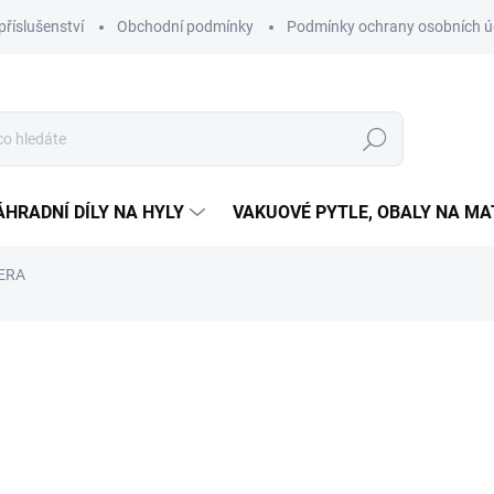
příslušenství
Obchodní podmínky
Podmínky ochrany osobních ú
Hledat
ÁHRADNÍ DÍLY NA HYLY
VAKUOVÉ PYTLE, OBALY NA M
AERA
NAČKA:
HYLA
5 000 Kč
3 000
Měrná
ZVOLTE VARIANTU
cena: