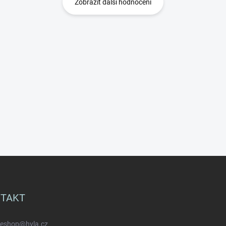
Zobrazit další hodnocení
TAKT
eshop
@
hyla.cz