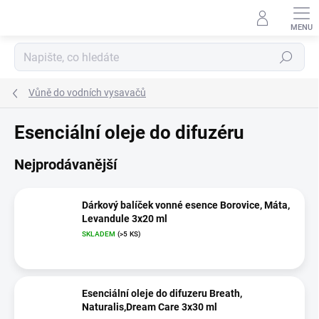
Přejít
na
Přihlášení
obsah
Hledat
Vůně do vodních vysavačů
Esenciální oleje do difuzéru
Nejprodávanější
Dárkový balíček vonné esence Borovice, Máta,
Levandule 3x20 ml
SKLADEM
(>5 KS)
Esenciální oleje do difuzeru Breath,
Naturalis,Dream Care 3x30 ml