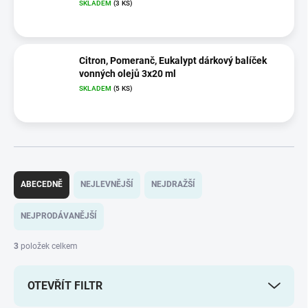
SKLADEM
(3 KS)
Citron, Pomeranč, Eukalypt dárkový balíček
vonných olejů 3x20 ml
SKLADEM
(5 KS)
Ř
a
ABECEDNĚ
NEJLEVNĚJŠÍ
NEJDRAŽŠÍ
z
e
NEJPRODÁVANĚJŠÍ
n
í
3
položek celkem
p
r
OTEVŘÍT FILTR
o
d