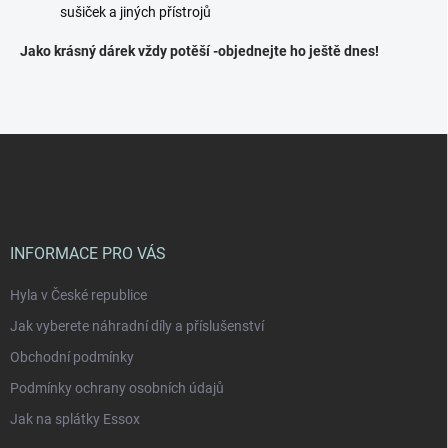
s
sušiček a jiných přístrojů
u
Jako krásný dárek vždy potěší -objednejte ho ještě dnes!
Z
á
p
a
t
í
INFORMACE PRO VÁS
Hyla v České republice
Jak vyberete náhradní díly a příslušenství
Obchodní podmínky
Podmínky ochrany osobních údajů
Jak na splátky Essox