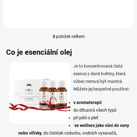
3
položek celkem
O
v
l
Co je esenciální olej
á
d
Je to koncentrovaná čistá
a
c
esence z dané květiny, která
í
vůbec nemusí být mastná.
p
Můžete jej bezpečně používat:
r
v
k
v aromaterapii
y
do difuzorů všech typů
v
při péči o pleť
ý
ve wellnes jako vůni do vany
p
i
nebo vířivky
, do čističek vzduchu, vodních vysavačů,