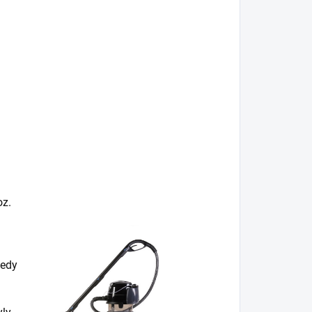
oz.
tedy