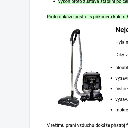
výkon proto zůstává stabilní po ce
Proto dokáže přístroj s příkonem kolem
Nej
Hyla n
Díky v
hloubk
vysav
čistič
vysava
mokré
V režimu praní vzduchu dokáže přístroj f