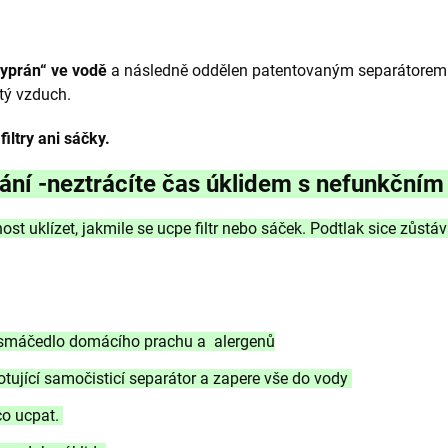
vyprán“ ve vodě
a následně oddělen patentovaným separátorem. P
tý vzduch.
iltry ani sáčky.
 sání -neztrácíte čas úklidem s nefunkčn
t uklízet, jakmile se ucpe filtr nebo sáček. Podtlak sice zůstáv
a smáčedlo domácího prachu a alergenů
rotující samočisticí separátor a zapere vše do vody
 co ucpat.