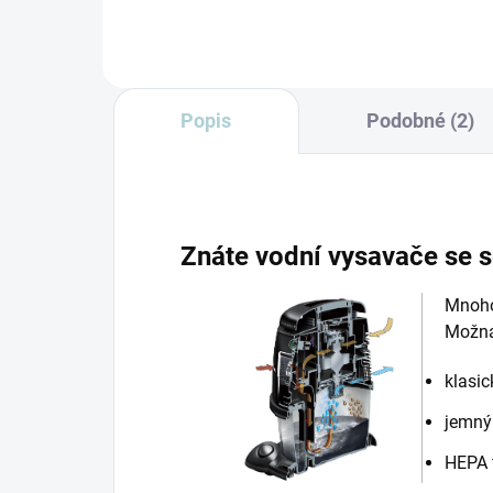
vytírání a mytí hladkých...
Popis
Podobné (2)
Znáte vodní vysavače se s
Mnoho 
Možná 
klasic
jemný 
HEPA f