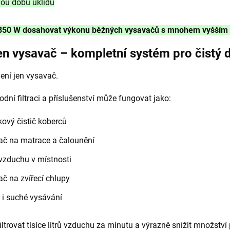
lou dobu úklidu
850 W dosahovat výkonu běžných vysavačů s mnohem vyšším
en vysavač – kompletní systém pro čistý
ení jen vysavač.
odní filtraci a příslušenství může fungovat jako:
ový čistič koberců
ač na matrace a čalounění
 vzduchu v místnosti
č na zvířecí chlupy
 i suché vysávání
iltrovat tisíce litrů vzduchu za minutu a výrazně snížit množství