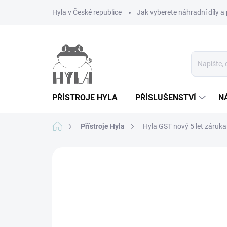
Přejít
Hyla v České republice
Jak vyberete náhradní díly a 
na
obsah
PŘÍSTROJE HYLA
PŘÍSLUŠENSTVÍ
N
Domů
Přístroje Hyla
Hyla GST nový 5 let záruka
1 hodnocení
Podrobnosti hodnocení