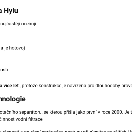
a Hylu
nejčastěji oceňují:
a je hotovo)
osti
a více let
, protože konstrukce je navržena pro dlouhodobý prov
hnologie
tačního separátoru, se kterou přišla jako první v roce 2000. Je 
innost vodní filtrace.