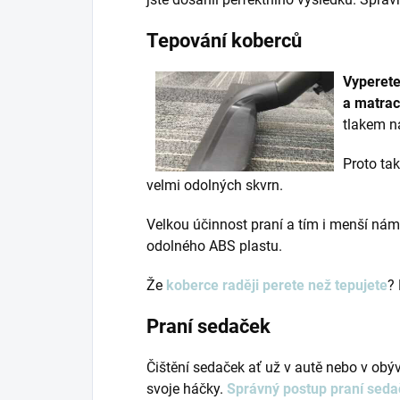
Tepování koberců
Vyperete
a matra
tlakem na
Proto tak
velmi odolných skvrn.
Velkou účinnost praní a tím i menší ná
odolného ABS plastu.
Že
koberce raději perete než tepujete
? 
Praní sedaček
Čištění sedaček ať už v autě nebo v ob
svoje háčky.
Správný postup praní sed