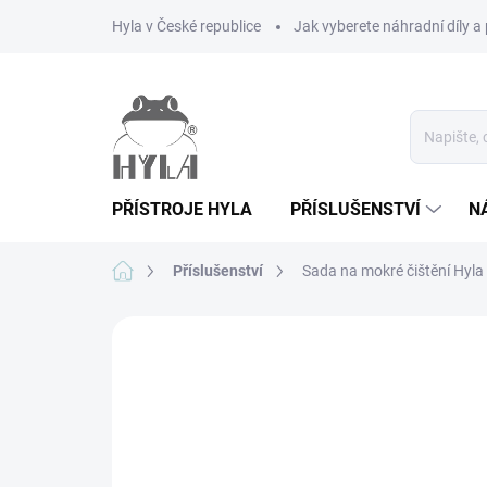
Přejít
Hyla v České republice
Jak vyberete náhradní díly a 
na
obsah
PŘÍSTROJE HYLA
PŘÍSLUŠENSTVÍ
N
Domů
Příslušenství
Sada na mokré čištění Hyl
1 hodnocení
Podrobnosti hodnocení
Z