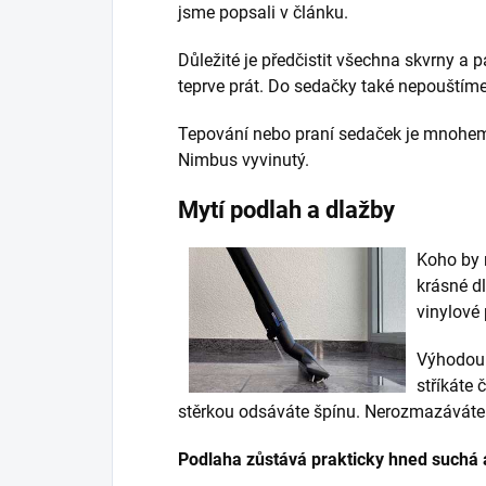
jsme popsali v článku.
Důležité je předčistit všechna skvrny a 
teprve prát. Do sedačky také nepouštíme
Tepování nebo praní sedaček je mnohem 
Nimbus vyvinutý.
Mytí podlah a dlažby
Koho by n
krásné d
vinylové
Výhodou 
stříkáte
stěrkou odsáváte špínu. Nerozmazáváte j
Podlaha zůstává prakticky hned suchá a