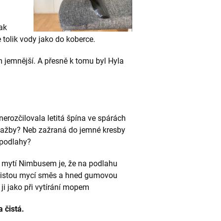
pak
 tolik vody jako do koberce.
jemnější. A přesně k tomu byl Hyla
erozčilovala letitá špína ve spárách
lažby? Neb zažraná do jemné kresby
 podlahy?
mytí Nimbusem je, že na podlahu
 čistou mycí směs a hned gumovou
i jako při vytírání mopem
 čistá.