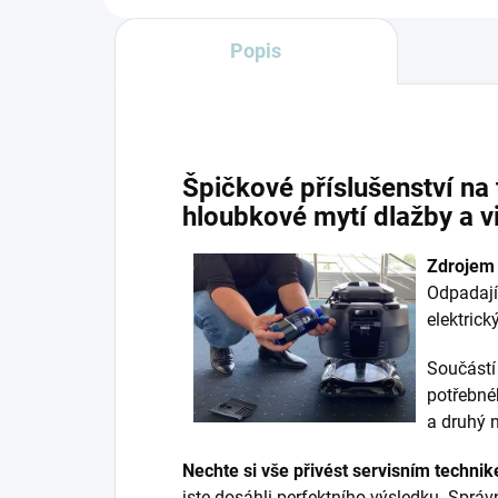
Popis
Špičkové příslušenství na
hloubkové mytí dlažby a v
Zdrojem 
Odpadají
elektrick
Součástí
potřebné
a druhý n
Nechte si vše přivést servisním techni
jste dosáhli perfektního výsledku. Správ