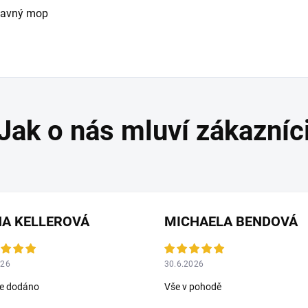
řídavný mop
NA KELLEROVÁ
MICHAELA BENDOVÁ
026
30.6.2026
le dodáno
Vše v pohodě