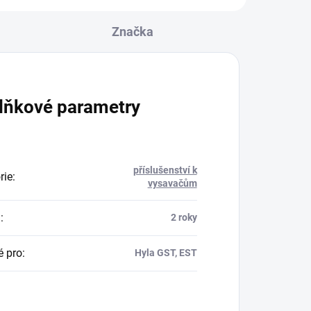
Značka
lňkové parametry
příslušenství k
rie
:
vysavačům
a
:
2 roky
 pro
:
Hyla GST, EST