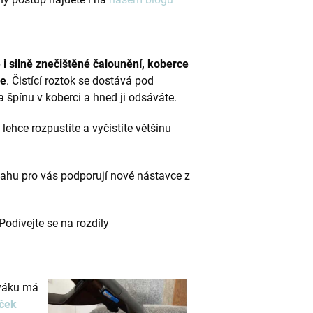
 i silně znečištěné čalounění, koberce
ce
. Čistící roztok se dostává pod
 špínu v koberci a hned ji odsáváte.
 lehce rozpustíte a vyčistíte většinu
mahu pro vás podporují nové nástavce z
Podívejte se na rozdíly
ýváku má
aček