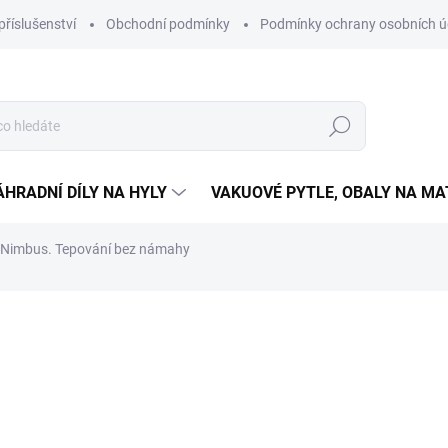
příslušenství
Obchodní podmínky
Podmínky ochrany osobních ú
Hledat
ÁHRADNÍ DÍLY NA HYLY
VAKUOVÉ PYTLE, OBALY NA M
a Nimbus. Tepování bez námahy
NAČKA:
HYLA
8 000 Kč
Měrná
SKLADEM
(4 KS)
cena:
MŮŽEME DORUČIT DO:
11.8.2