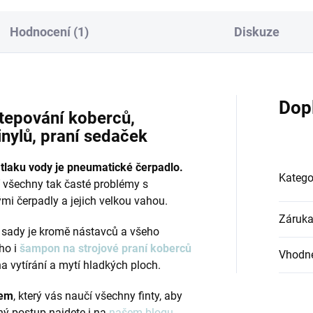
Hodnocení (1)
Diskuze
Dop
 tepování koberců,
inylů, praní sedaček
tlaku vody je pneumatické čerpadlo.
Katego
 všechny tak časté problémy s
ými čerpadly a jejich velkou vahou.
Záruk
 sady je kromě nástavců a všeho
ho i
šampon na strojové praní koberců
Vhodné
a vytírání a mytí hladkých ploch.
kem
, který vás naučí všechny finty, aby
ný postup najdete i na
našem blogu