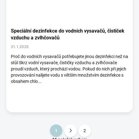
Speciální dezinfekce do vodních vysavačů, čističek
vzduchu a zvlhčovačů
31.1.2020
Proč do vodních vysavačů potřebujete jinou dezinfekci než na
stůl Skrz vodní vysavače, čističky vzduchu a zvlhčovače
proudí vzduch, který prochází vodou. Pokud do nich při jejich
provozování nalijete vodu s větším množstvím dezinfekce s
obsahem chlo...
1
2
S