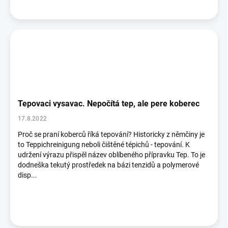
Tepovaci vysavac. Nepočítá tep, ale pere koberec
17.8.2022
Proč se praní koberců říká tepování? Historicky z němčiny je
to Teppichreinigung neboli čištěné tépichů - tepování. K
udržení výrazu přispěl název oblíbeného přípravku Tep. To je
dodneška tekutý prostředek na bázi tenzidů a polymerové
disp...