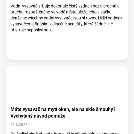
ů
Vodní vysavač slibuje dokonale čistý vzduch bez alergenů a
prachu rozpuštěného ve vodě místo uloženého v sáčku.
Jenže ne všechny vodní vysavače jsou si rovny. Úklid vodním
vysavačem přináším jedinečné benefity, které žádné jiné
přístroje neposkytnou....
Máte vysavač na mytí oken, ale na skle šmouhy?
Vychytaný návod pomůže
25.3.2026