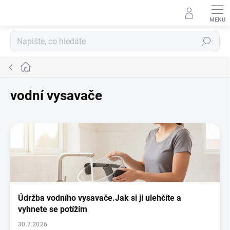
Přejít
na
Přihlášení
obsah
Hledat
Domů
vodní vysavače
V
ý
p
i
s
č
l
Údržba vodního vysavače.Jak si ji ulehčíte a
á
vyhnete se potížím
n
k
30.7.2026