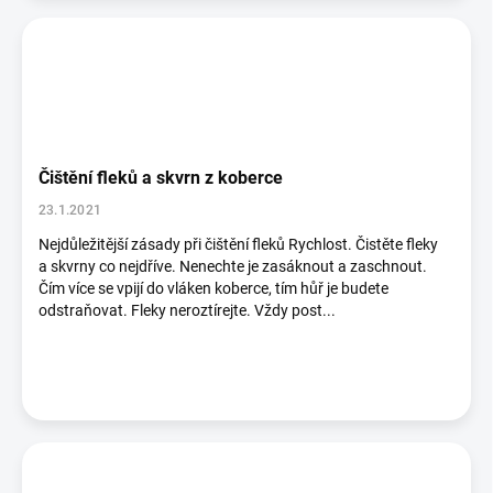
Čištění fleků a skvrn z koberce
23.1.2021
Nejdůležitější zásady při čištění fleků Rychlost. Čistěte fleky
a skvrny co nejdříve. Nenechte je zasáknout a zaschnout.
Čím více se vpijí do vláken koberce, tím hůř je budete
odstraňovat. Fleky neroztírejte. Vždy post...