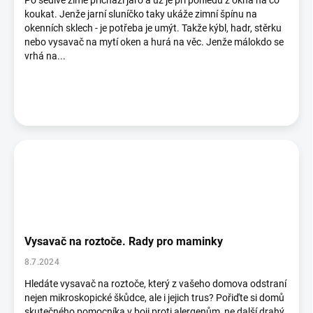
Po šedivé zimě přichází jaro a už je při pohledu z okna na co
koukat. Jenže jarní sluníčko taky ukáže zimní špínu na
okenních sklech - je potřeba je umýt. Takže kýbl, hadr, stěrku
nebo vysavač na mytí oken a hurá na věc. Jenže málokdo se
vrhá na...
Vysavač na roztoče. Rady pro maminky
8.7.2024
Hledáte vysavač na roztoče, který z vašeho domova odstraní
nejen mikroskopické škůdce, ale i jejich trus? Pořiďte si domů
skutečného pomocníka v boji proti alergenům, ne další drahý