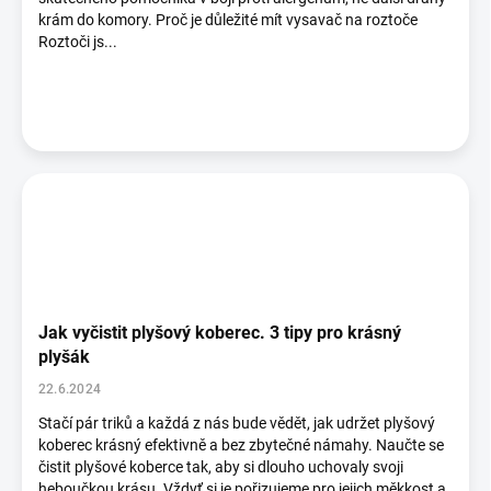
krám do komory. Proč je důležité mít vysavač na roztoče
Roztoči js...
Jak vyčistit plyšový koberec. 3 tipy pro krásný
plyšák
22.6.2024
Stačí pár triků a každá z nás bude vědět, jak udržet plyšový
koberec krásný efektivně a bez zbytečné námahy. Naučte se
čistit plyšové koberce tak, aby si dlouho uchovaly svoji
heboučkou krásu. Vždyť si je pořizujeme pro jejich měkkost a