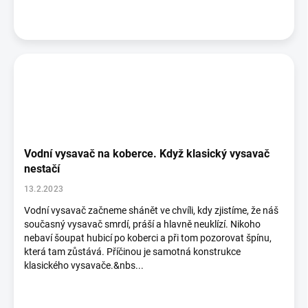
Vodní vysavač na koberce. Když klasický vysavač
nestačí
13.2.2023
Vodní vysavač začneme shánět ve chvíli, kdy zjistíme, že náš
současný vysavač smrdí, práší a hlavně neuklízí. Nikoho
nebaví šoupat hubicí po koberci a při tom pozorovat špínu,
která tam zůstává. Příčinou je samotná konstrukce
klasického vysavače.&nbs...