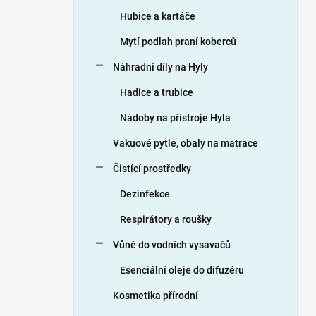
n
Hubice a kartáče
í
p
Mytí podlah praní koberců
a
n
Náhradní díly na Hyly
e
Hadice a trubice
l
Nádoby na přístroje Hyla
Vakuové pytle, obaly na matrace
Čistící prostředky
Dezinfekce
Respirátory a roušky
Vůně do vodních vysavačů
Esenciální oleje do difuzéru
Kosmetika přírodní