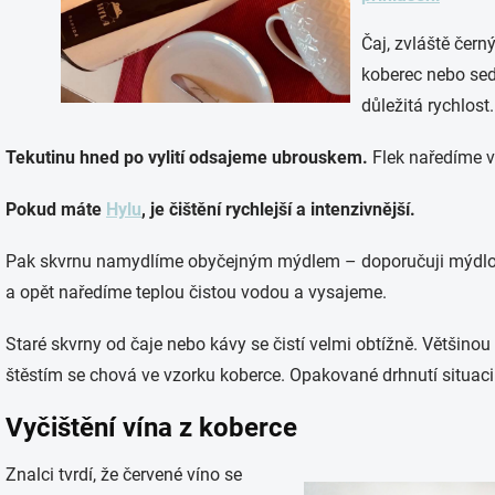
Čaj, zvláště černý
koberec nebo sed
důležitá rychlost.
Tekutinu hned po vylití odsajeme ubrouskem.
Flek naředíme 
Pokud máte
Hylu
, je čištění rychlejší a intenzivnější.
Pak skvrnu namydlíme obyčejným mýdlem – doporučuji mýdlo 
a opět naředíme teplou čistou vodou a vysajeme.
Staré skvrny od čaje nebo kávy se čistí velmi obtížně. Většino
štěstím se chová ve vzorku koberce. Opakované drhnutí situaci 
Vyčištění vína z koberce
Znalci tvrdí, že červené víno se