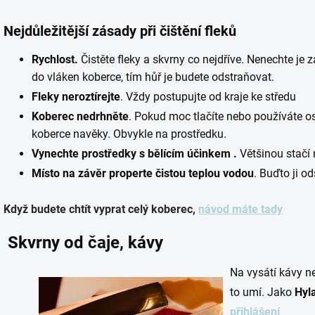
Nejdůležitější zásady při čištění fleků
Rychlost.
Čistěte fleky a skvrny co nejdříve. Nenechte je 
do vláken koberce, tím hůř je budete odstraňovat.
Fleky neroztírejte
. Vždy postupujte od kraje ke středu
Koberec nedrhněte
. Pokud moc tlačíte nebo používáte o
koberce navěky. Obvykle na prostředku.
Vynechte
prostředky
s bělícím účinkem .
Většinou stačí
Místo na závěr properte čistou teplou vodou
. Buďto ji o
Když budete chtít vyprat celý koberec,
návod máte tady
Skvrny od čaje, kávy
Na vysátí kávy ne
to umí. Jako
Hyla
přihlášení