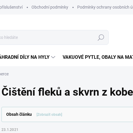
příslušenství
Obchodní podmínky
Podmínky ochrany osobních ú
Hledat
ÁHRADNÍ DÍLY NA HYLY
VAKUOVÉ PYTLE, OBALY NA M
berce
Čištění fleků a skvrn z kob
Obsah článku
[Zobrazit obsah]
23.1.2021