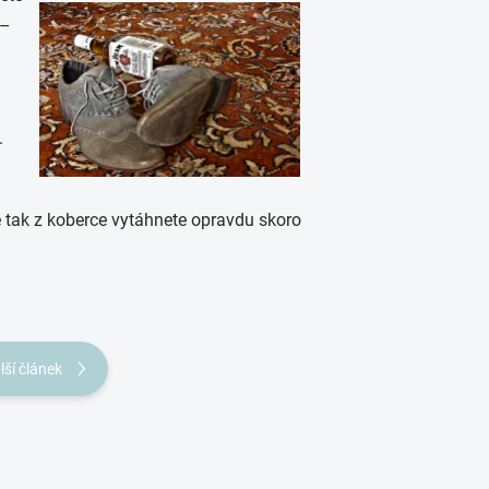
 –
.
e tak z koberce vytáhnete opravdu skoro
lší článek