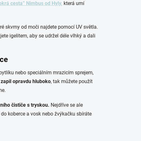
krá cesta” Nimbus od Hyly,
která umí
staré skvrny od moči najdete pomocí UV světla.
ete igelitem, aby se udržel déle vlhký a dali
rce
pytlíku nebo speciálním mrazicím sprejem,
 zapil opravdu hluboko
, tak můžete použít
ne.
ího čističe s tryskou.
Nejdříve se ale
o do koberce a vosk nebo žvýkačku sbíráte