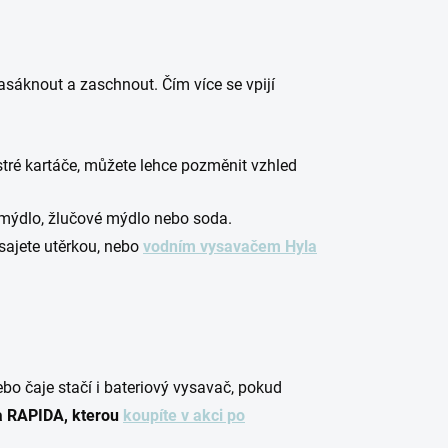
zasáknout a zaschnout. Čím více se vpijí
stré kartáče, můžete lehce pozměnit vzhled
 mýdlo, žlučové mýdlo nebo soda.
dsajete utěrkou, nebo
vodním vysavačem Hyla
bo čaje stačí i bateriový vysavač, pokud
 RAPIDA, kterou
koupíte v akci po