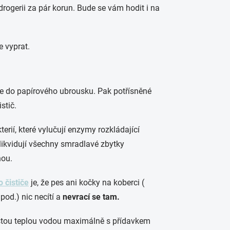
rogerii za pár korun. Bude se vám hodit i na
e vyprat.
e do papírového ubrousku. Pak potřísněné
stič.
terií, které vylučují enzymy rozkládající
ikvidují všechny smradlavé zbytky
nou.
 čističe
je, že pes ani kočky na koberci (
pod.) nic necítí a
nevrací se tam.
istou teplou vodou maximálně s přídavkem