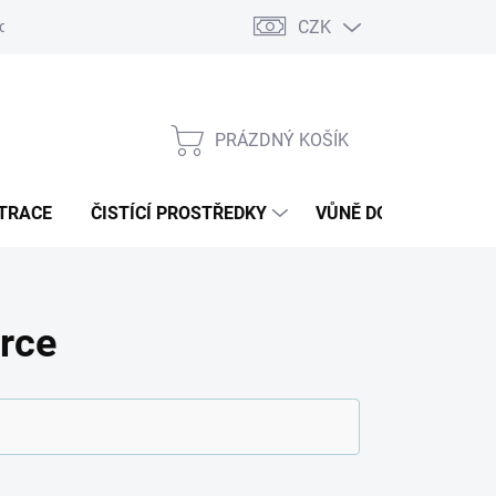
CZK
dajů
Jak na splátky Essox
PRÁZDNÝ KOŠÍK
NÁKUPNÍ
KOŠÍK
ATRACE
ČISTÍCÍ PROSTŘEDKY
VŮNĚ DO VODNÍCH V
erce