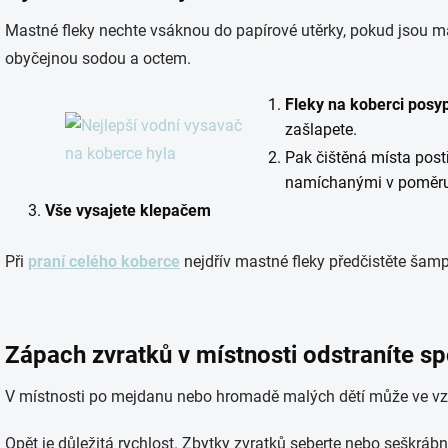
Mastné fleky nechte vsáknou do papírové utěrky, pokud jsou mal
obyčejnou sodou a octem.
Fleky na koberci posy
zašlapete.
Pak čištěná místa pos
namíchanými v poměru 
Vše vysajete klepačem
Při
praní celého koberce
nejdřív mastné fleky předčistěte šam
Zápach zvratků v místnosti odstraníte s
V místnosti po mejdanu nebo hromadě malých dětí může ve vzd
Opět je důležitá rychlost. Zbytky zvratků seberte nebo seškrábn