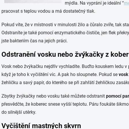
mýdla. Na vyprání je ideální “
mo
pracovat s teplou vodou a má dostatečný tlak.
Pokud víte, že v místnosti v minulosti žilo a čůralo zvíře, tak 
Odstraníte je také pomocí enzymatického čističe, jen flek překryj
jste bakteriím čas na jejich práci.
Odstranění vosku nebo žvýkačky z kobe
Vosk nebo žvýkačku nejdřív vychladíte. Buďto kouskem ledu v 
když je toho k vyčištění víc. A pak ho sloupnete. Pokud se
vosk
žehličku a savý papír, do kterého se při zahřátí žehličkou zasák
Zbytky žvýkačky nebo vosku také můžete odstranit
pomocí parn
přesvědčte, že koberec snese vyšší teplotu. Páru foukáte šikm
do silnější utěrky.
Vyčištění mastných skvrn