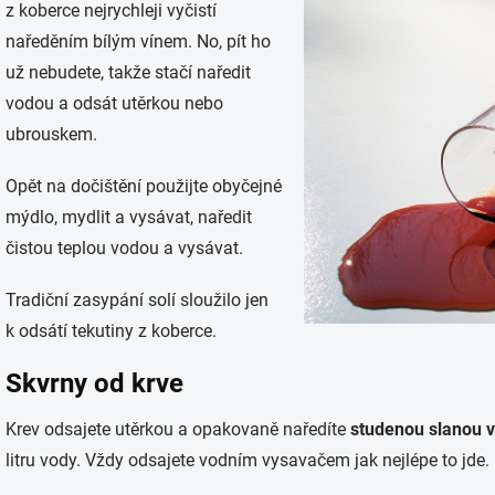
z koberce nejrychleji vyčistí
naředěním bílým vínem. No, pít ho
už nebudete, takže stačí naředit
vodou a odsát utěrkou nebo
ubrouskem.
Opět na dočištění použijte obyčejné
mýdlo, mydlit a vysávat, naředit
čistou teplou vodou a vysávat.
Tradiční zasypání solí sloužilo jen
k odsátí tekutiny z koberce.
Skvrny od krve
Krev odsajete utěrkou a opakovaně naředíte
studenou slanou 
litru vody. Vždy odsajete vodním vysavačem jak nejlépe to jde.