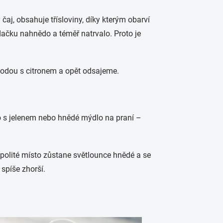
 čaj, obsahuje třísloviny, díky kterým obarví
ačku nahnědo a téměř natrvalo. Proto je
vodou s citronem a opět odsajeme.
s jelenem nebo hnědé mýdlo na praní –
u polité místo zůstane světlounce hnědé a se
spíše zhorší.