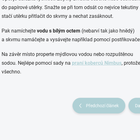
do papírové utěrky. Snažte se při tom odsát co nejvíce tekutiny
stačí utěrku přitlačit do skvrny a nechat zasáknout.
Pak namíchejte
vodu s bílým octem
(nebarví tak jako hnědý)
a skvrnu namáčejte a vysávejte například pomocí postřikovače
Na závěr místo properte mýdlovou vodou nebo rozpuštěnou
sodou. Nejlépe pomocí sady na
praní koberců Nimbus
, protož
všechno.
Předchozí článek
Da