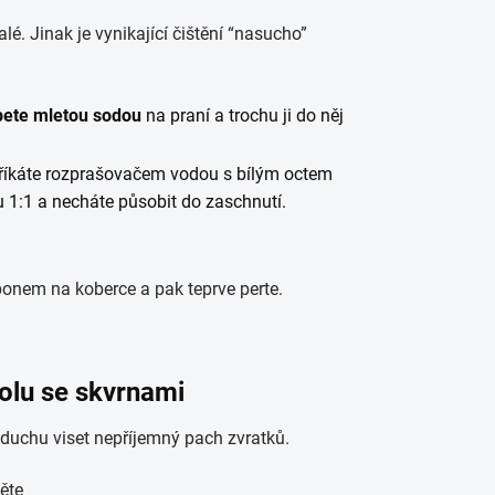
é. Jinak je vynikající čištění “nasucho”
pete mletou sodou
na praní a trochu ji do něj
tříkáte rozprašovačem vodou s bílým octem
1:1 a necháte působit do zaschnutí.
ponem na koberce a pak teprve perte.
polu se skvrnami
uchu viset nepříjemný pach zvratků.
ěte