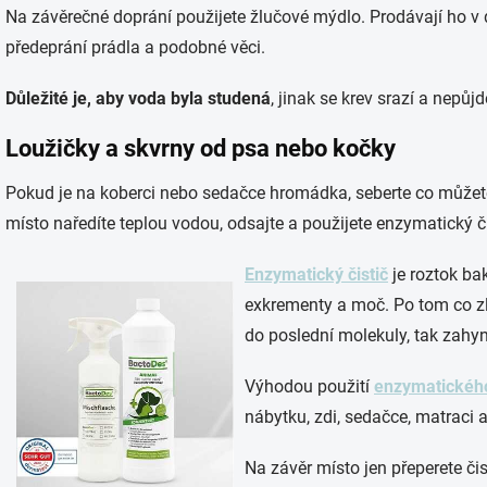
Na závěrečné doprání použijete žlučové mýdlo. Prodávají ho v d
předeprání prádla a podobné věci.
Důležité je, aby voda byla studená
, jinak se krev srazí a nepůjd
Loužičky a skvrny od psa nebo kočky
Pokud je na koberci nebo sedačce hromádka, seberte co můžet
místo naředíte teplou vodou, odsajte a použijete enzymatický či
Enzymatický čistič
je roztok bak
exkrementy a moč. Po tom co zl
do poslední molekuly, tak zahy
Výhodou použití
enzymatického
nábytku, zdi, sedačce, matraci a
Na závěr místo jen přeperete č