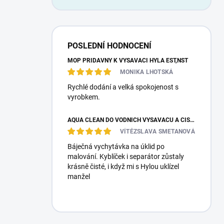
POSLEDNÍ HODNOCENÍ
MOP PŘÍDAVNÝ K VYSAVAČI HYLA EST,NST
MONIKA LHOTSKÁ
Rychlé dodání a velká spokojenost s
vyrobkem.
AQUA CLEAN DO VODNÍCH VYSAVAČŮ A ČISTIČEK VZDUCHU
VÍTĚZSLAVA SMETANOVÁ
Báječná vychytávka na úklid po
malování. Kyblíček i separátor zůstaly
krásně čisté, i když mi s Hylou uklízel
manžel