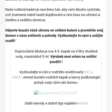
Naše rodinné balení je navrženo tak, aby vám dlouho vydrželo,
což znamená méně časté doplňování a více času na užívání si
čistého a svěžího domova.
Objevte kouzlo vůně citronu ve velkém balení a proměňte svůj
domov v oázu svěžesti a pohody. Vyzkoušejte to nyní a zažijte
rozdíl!
Doporučená dávka je cca 4-5- kapek na 4 litry studené
vody, maximálně 5 ml.
Výrobek není určen na vnitřní
použití !
Vyzkoušejte si vůni z vodního osvěžovače
HYLA
AERA
!
Jemné šumění vodních kapek a barvy podkreslující
pohyb vody oživí váš domov.
Další návody a dobré tipy najdete v
Klubu