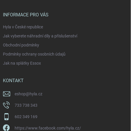
a
t
í
INFORMACE PRO VÁS
Hyla v České republice
Jak vyberete náhradní díly a příslušenství
Obchodní podmínky
Podmínky ochrany osobních údajů
Jak na splátky Essox
KONTAKT
eshop
@
hyla.cz
733 738 343
602 349 169
https://www.facebook.com/hyla.cz/