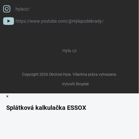
hylacz/
https://www.youtube.com/@Hylapodebrady/
Hyla.cz
Copyright 2026
Obchod Hyla
. Všechna práva vyhrazena.
Vytvořil Shoptet
×
Splátková kalkulačka ESSOX