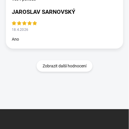
JAROSLAV SARNOVSKÝ
18.4.2026
Ano
Zobrazit další hodnocení
Z
á
p