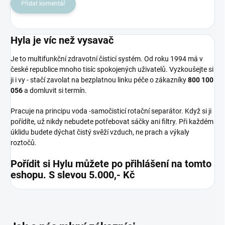
Přidat komentář
Hyla je víc než vysavač
Je to multifunkční zdravotní čisticí systém. Od roku 1994 má v
české republice mnoho tisíc spokojených uživatelů. Vyzkoušejte si
ji i vy - stačí zavolat na bezplatnou linku péče o zákazníky
800 100
056
a domluvit si termín.
Pracuje na principu voda -samočisticí rotační separátor. Když si ji
pořídíte, už nikdy nebudete potřebovat sáčky ani filtry. Při každém
úklidu budete dýchat čistý svěží vzduch, ne prach a výkaly
roztočů.
Pořídit si Hylu můžete po přihlášení na tomto
eshopu. S slevou 5.000,- Kč