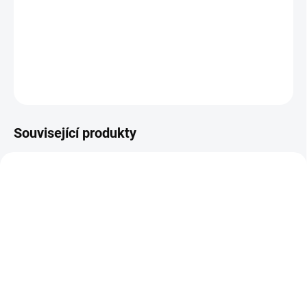
parního čističe.
Rodinné balení velký obsah 0,5 litru
DETAILNÍ INFORMACE
ZEPTAT SE
Související produkty
VÝPRODEJ
VYPRODÁNO
SKLADEM
(>5 KS)
Osvěžovač vzduchu Hyla
Eukalyptus vůně do