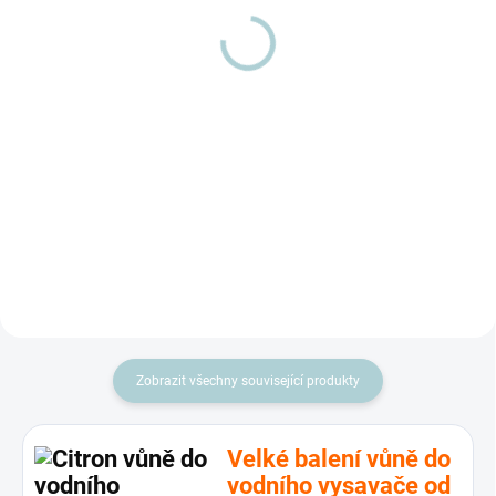
AERA
vodních vysavačů
Detail
Dýchejte čistý a zvlhčený vzduch.
Vonná esence eukalyptu pomáhá
Celý den Dvě barevné varianty
dýchat Využijte léčivý účinek
oblíbeného osvěžovače. Hyla
eukalyptové silice rozptýlené ve
AERA promývá vzduch vodou za
vzduchu. Prohlubuje dýchání při
zvuku tichého šumění...
chřipkách a...
Zobrazit všechny související produkty
Velké balení vůně do
vodního vysavače od