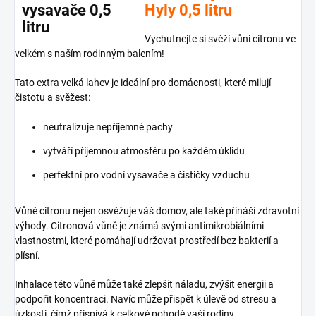
Hyly 0,5 litru
Vychutnejte si svěží vůni citronu ve
velkém s naším rodinným balením!
Tato extra velká lahev je ideální pro domácnosti, které milují
čistotu a svěžest:
neutralizuje nepříjemné pachy
vytváří příjemnou atmosféru po každém úklidu
perfektní pro vodní vysavače a čističky vzduchu
Vůně citronu nejen osvěžuje váš domov, ale také přináší zdravotní
výhody. Citronová vůně je známá svými antimikrobiálními
vlastnostmi, které pomáhají udržovat prostředí bez bakterií a
plísní.
Inhalace této vůně může také zlepšit náladu, zvýšit energii a
podpořit koncentraci. Navíc může přispět k úlevě od stresu a
úzkosti, čímž přispívá k celkové pohodě vaší rodiny.