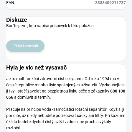
EAN
:
3838409211737
Diskuze
Buďte první, kdo napíše příspěvek k této položce.
Přidat komentář
Hyla je víc než vysavač
Je to multifunkční zdravotní čisticí systém. Od roku 1994 má v
české republice mnoho tisíc spokojených uživatelů. Vyzkoušejte si
ji i vy - stačí zavolat na bezplatnou linku péče o zákazníky
800 100
056
a domluvit si termín.
Pracuje na principu voda -samočisticí rotační separátor. Když si ji
pořídíte, už nikdy nebudete potřebovat sáčky ani filtry. Při každém
úklidu budete dýchat čistý svěží vzduch, ne prach a výkaly
roztočů.