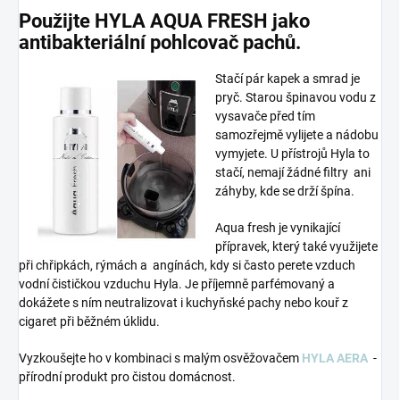
Použijte HYLA AQUA FRESH jako
antibakteriální pohlcovač pachů.
Stačí pár kapek a smrad je
pryč. Starou špinavou vodu z
vysavače před tím
samozřejmě vylijete a nádobu
vymyjete. U přístrojů Hyla to
stačí, nemají žádné filtry ani
záhyby, kde se drží špína.
Aqua fresh je vynikající
přípravek, který také využijete
při chřipkách, rýmách a angínách, kdy si často perete vzduch
vodní čističkou vzduchu Hyla. Je příjemně parfémovaný a
dokážete s ním neutralizovat i kuchyňské pachy nebo kouř z
cigaret při běžném úklidu.
Vyzkoušejte ho v kombinaci s malým osvěžovačem
HYLA AERA
-
přírodní produkt pro čistou domácnost.