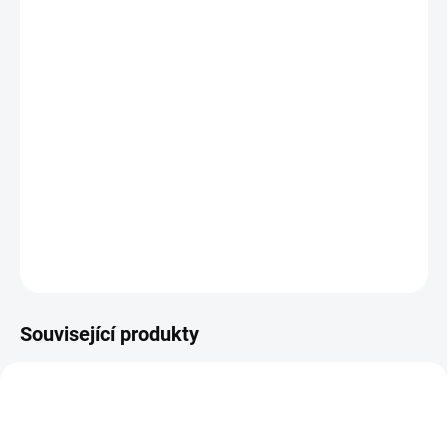
tree a Eukalyptus se postará o
likvidaci spor plísní i bakterií.
Můžete ho použít i na omytí melounu nebo ovoce proti salmonele.
Hodí se i zapomětlivým, kteří občas nechají špinavou vodu ve
svém přístroji moc dlouho. Zneutralizujte nepříjemné pachy z
kuchyně nebo staré špinavé vody.
Testovaná antibakteriální účinnost 99.999%. Obsah 200 ml
DETAILNÍ INFORMACE
ZEPTAT SE
Související produkty