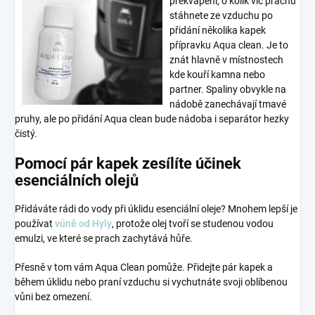
překvapení, o kolik víc prachu
stáhnete ze vzduchu po
přidání několika kapek
přípravku Aqua clean. Je to
znát hlavně v místnostech
kde kouří kamna nebo
partner. Spaliny obvykle na
nádobě zanechávají tmavé
pruhy, ale po přidání Aqua clean bude nádoba i separátor hezky
čistý.
Pomocí pár kapek zesílíte účinek
esenciálních olejů
Přidáváte rádi do vody při úklidu esenciální oleje? Mnohem lepší je
používat
vůně od Hyly
, protože olej tvoří se studenou vodou
emulzi, ve které se prach zachytává hůře.
Přesně v tom vám Aqua Clean pomůže. Přidejte pár kapek a
během úklidu nebo praní vzduchu si vychutnáte svoji oblíbenou
vůni bez omezení.