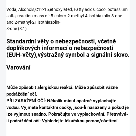
Voda, Alcohols,C12-15,ethoxylated, Fatty acids, coco, potassium
salts, reaction mass of: 5-chloro-2-methyl-4-isothiazolin-3-one
and 2-methyl-2Hisothiazolin-
3-one (3:1)
Standardní věty o nebezpečnosti, včetně
doplňkových informací o nebezpečnosti
(EUH-věty),výstražný symbol a signální slovo.
Varování
Může způsobit alergickou reakci. Může způsobit vážné
podráždění očí.
PŘI ZASAŽENÍ OČÍ: Několik minut opatrně vyplachujte
vodou. Vyjměte kontaktní čočky, jsou-li nasazeny a pokud je
lze vyjmout snadno. Pokračujte ve vyplachování. Přetrvává-
li podráždění očí: Vyhledejte lékařskou pomoc/ošetření.