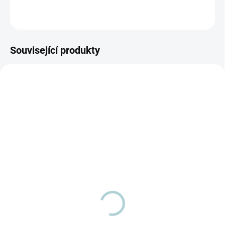
ZEPTAT SE
Související produkty
SKLADEM
(>5 KS)
SKLADEM
(5 KS)
Dárkový balíček vonné
Citron, Pomeranč,
esence Borovice, Máta,
Eukalypt dárkový balíček
Levandule 3x20 ml
vonných olejů 3x20 ml