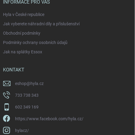
í
INFORMACE PRO VÁS
Hyla v České republice
Jak vyberete náhradní díly a příslušenství
Obchodní podmínky
Podmínky ochrany osobních údajů
Jak na splátky Essox
KONTAKT
eshop
@
hyla.cz
733 738 343
602 349 169
https://www.facebook.com/hyla.cz/
hylacz/