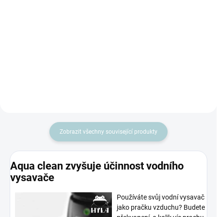
Udělejte radost sobě nebo svým
Dokonalý dárek pro milovníky
blízkým Dárkové balení 3
čistoty a svěžesti ! Toto luxusní
esenciálních olejů - Borovice,
balení obsahuje esence Citronu,
Máty a Levandule. Lahvičky z
Pomeranče a Eukalyptu, které
tmavého skla 3 x 20 ml....
přinesou vašemu domovu...
Zobrazit všechny související produkty
Aqua clean zvyšuje účinnost vodního
vysavače
Používáte svůj vodní vysavač
jako pračku vzduchu? Budete