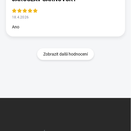
18.4.2026
Ano
Zobrazit další hodnocení
Z
á
p
a
t