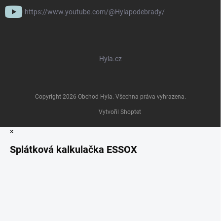
https://www.youtube.com/@Hylapodebrady/
Hyla.cz
Copyright 2026
Obchod Hyla
. Všechna práva vyhrazena.
Vytvořil Shoptet
×
Splátková kalkulačka ESSOX