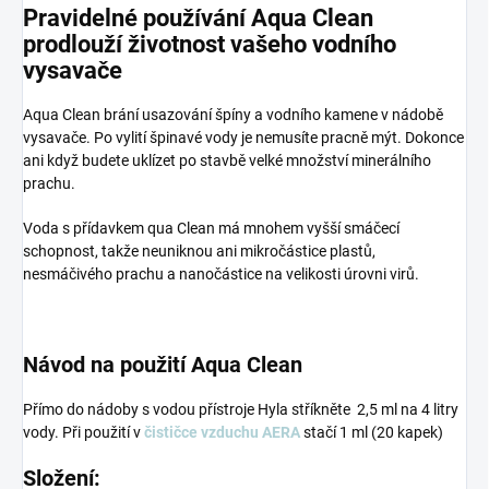
Pravidelné používání Aqua Clean
prodlouží životnost vašeho vodního
vysavače
Aqua Clean brání usazování špíny a vodního kamene v nádobě
vysavače. Po vylití špinavé vody je nemusíte pracně mýt. Dokonce
ani když budete uklízet po stavbě velké množství minerálního
prachu.
Voda s přídavkem qua Clean má mnohem vyšší smáčecí
schopnost, takže neuniknou ani mikročástice plastů,
nesmáčivého prachu a nanočástice na velikosti úrovni virů.
Návod na použití Aqua Clean
Přímo do nádoby s vodou přístroje Hyla stříkněte 2,5 ml na 4 litry
vody. Při použití v
čističce vzduchu AERA
stačí 1 ml (20 kapek)
Složení: