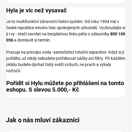
Hyla je víc než vysavač
Je to multifunkční zdravotní čisticí systém. Od roku 1994 má v
české republice mnoho tisíc spokojených uživatelů. Vyzkoušejte si
ji i vy - stačí zavolat na bezplatnou linku péče o zákazníky
800 100
056
a domluvit si termín.
Pracuje na principu voda -samočisticí rotační separátor. Když si ji
pořídíte, už nikdy nebudete potřebovat sáčky ani filtry. Při každém
úklidu budete dýchat čistý svěží vzduch, ne prach a výkaly
roztočů.
Pořídit si Hylu můžete po přihlášení na tomto
eshopu. S slevou 5.000,- Kč