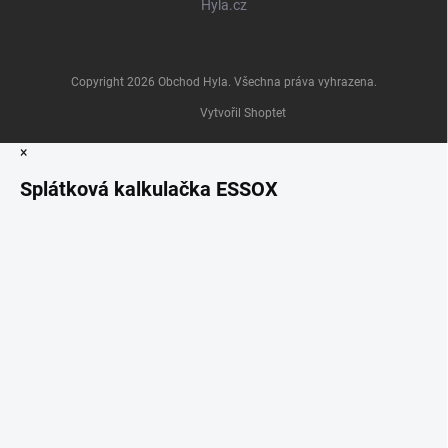
Hyla.cz
Copyright 2026
Obchod Hyla
. Všechna práva vyhrazena.
Vytvořil Shoptet
×
Splátková kalkulačka ESSOX