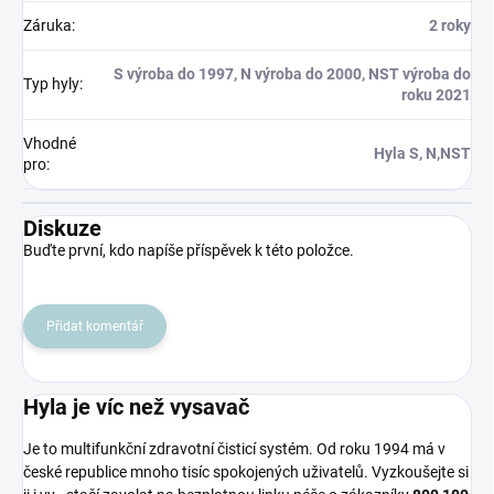
Záruka
:
2 roky
S výroba do 1997, N výroba do 2000, NST výroba do
Typ hyly
:
roku 2021
Vhodné
Hyla S, N,NST
pro
:
Diskuze
Buďte první, kdo napíše příspěvek k této položce.
Přidat komentář
Hyla je víc než vysavač
Je to multifunkční zdravotní čisticí systém. Od roku 1994 má v
české republice mnoho tisíc spokojených uživatelů. Vyzkoušejte si