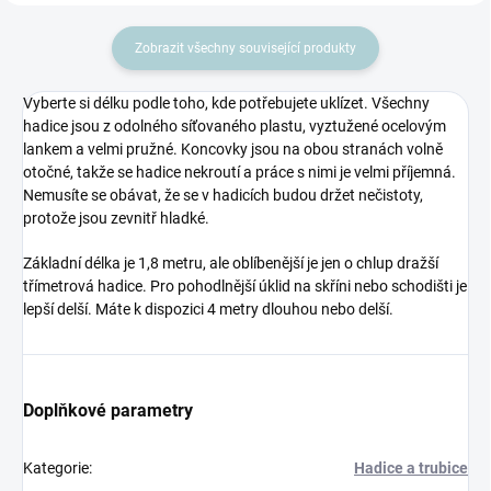
Zobrazit všechny související produkty
Vyberte si délku podle toho, kde potřebujete uklízet. Všechny
hadice jsou z odolného síťovaného plastu, vyztužené ocelovým
lankem a velmi pružné. Koncovky jsou na obou stranách volně
otočné, takže se hadice nekroutí a práce s nimi je velmi příjemná.
Nemusíte se obávat, že se v hadicích budou držet nečistoty,
protože jsou zevnitř hladké.
Základní délka je 1,8 metru, ale oblíbenější je jen o chlup dražší
třímetrová hadice. Pro pohodlnější úklid na skříni nebo schodišti je
lepší delší. Máte k dispozici 4 metry dlouhou nebo delší.
Doplňkové parametry
Kategorie
:
Hadice a trubice