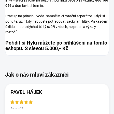
ji i vy - stačí zavolat na bezplatnou linku péče o zákazníky
800 100
056
a domluvit si termín.
Pracuje na principu voda -samočisticí rotační separátor. Když si ji
pořídíte, už nikdy nebudete potřebovat sáčky ani filtry. Při každém
úklidu budete dýchat čistý svěží vzduch, ne prach a výkaly
roztočů.
Pořídit si Hylu můžete po přihlášení na tomto
eshopu. S slevou 5.000,- Kč
PAVEL HÁJEK
6.7.2026