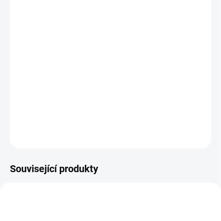
MOŽNOSTI DORUČENÍ
−
+
Hadice pro typ Hyla S,N a NST
Vyberte si délku od 1,8 do 6 metrů. Hadice na všechny staré Hyly
od roku výroby 1994. Mají klasické bajonetové upínáním a
oboustrannou volnoběžkou, takže se nekroutí.
DETAILNÍ INFORMACE
ZEPTAT SE
Související produkty