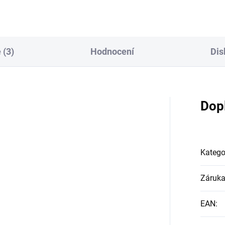
vytírání a mytí hladkých...
 (3)
Hodnocení
Dis
Dop
Katego
Záruk
EAN
: