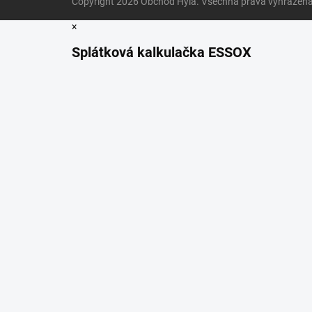
Copyright 2026
Obchod Hyla
. Všechna práva vyhrazena
×
Splátková kalkulačka ESSOX