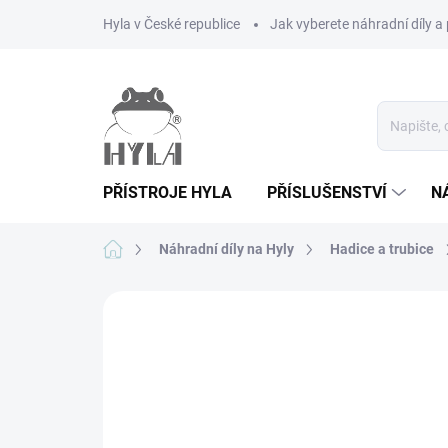
Přejít
Hyla v České republice
Jak vyberete náhradní díly a 
na
obsah
PŘÍSTROJE HYLA
PŘÍSLUŠENSTVÍ
N
Domů
Náhradní díly na Hyly
Hadice a trubice
Neohodnoceno
Podrobnosti hodnoce