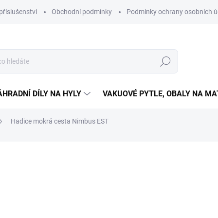
příslušenství
Obchodní podmínky
Podmínky ochrany osobních ú
Hledat
ÁHRADNÍ DÍLY NA HYLY
VAKUOVÉ PYTLE, OBALY NA M
Hadice mokrá cesta Nimbus EST
ní
ZNAČKA:
HYLA
2 500 Kč
Měrná
SKLADEM
(3 KS)
cena:
MŮŽEME DORUČIT DO:
11.8.2