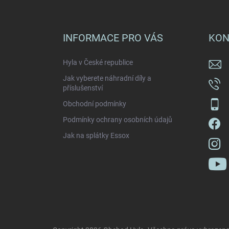
Z
á
p
a
INFORMACE PRO VÁS
KON
t
í
Hyla v České republice
Jak vyberete náhradní díly a
příslušenství
Obchodní podmínky
Podmínky ochrany osobních údajů
Jak na splátky Essox