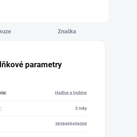
kuze
Značka
lňkové parametry
rie
:
Hadice a trubice
a
:
2 roky
3838409456008