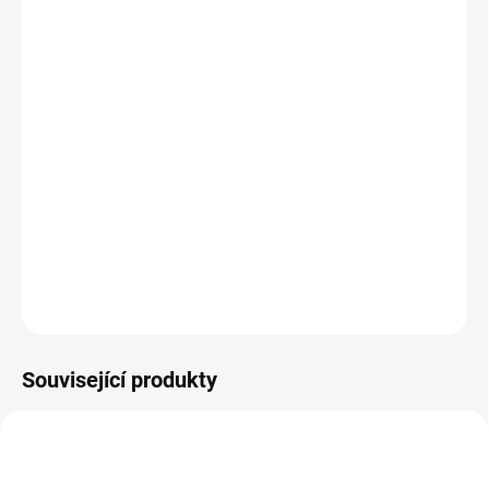
průměr 35 mm
Hyla má jako jedna z mála firem v základní
nabídce pro vysávání opravdu nerezové
trubky. Můžete s nimi vysávat běžný prach,
vodu i bláto. Máte jistotu, že vydrží a při tom
jsou relativně lehké.
Teleskopické trubice Hyla vám umožní dosáhnout všude. Můžete
je nastavovat na sebe nebo je kombinovat s ABS trubkami
DETAILNÍ INFORMACE
ZEPTAT SE
Související produkty