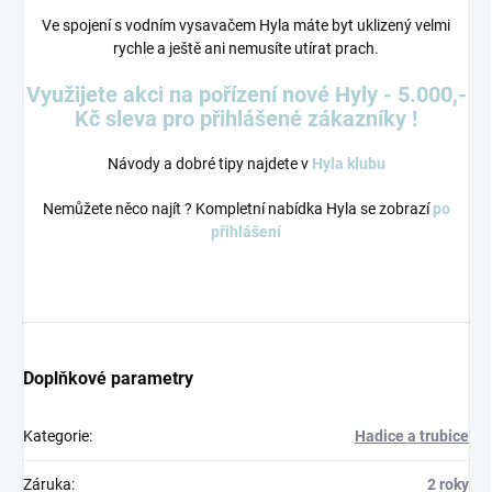
Ve spojení s vodním vysavačem Hyla máte byt uklizený velmi
rychle a ještě ani nemusíte utírat prach.
Využijete akci na pořízení nové Hyly - 5.000,-
Kč sleva pro přihlášené zákazníky !
Návody a dobré tipy najdete v
Hyla klubu
Nemůžete něco najít ? Kompletní nabídka Hyla se zobrazí
po
přihlášení
Doplňkové parametry
Kategorie
:
Hadice a trubice
Záruka
:
2 roky