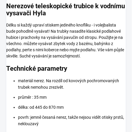
Nerezové teleskopické trubice k vodnímu
vysavači Hyla
Délku si každý upraví stiskem jediného knoflíku - i volejbalista
bude pohodlně vysávat! Na trubky nasadíte klasické podlahové
hubice i prachovky na vysávání pavučin od stropu. Použijte je na
všechno. můžete vysávat zbytek vody z bazénu, bahýnko z
podlahy, perte s nimi koberce nebo myjte podlahu. Vše vám půjde
skvěle. Suché vysávání je samozřejmostí.
Technické parametry
materiál nerez. Na rozdíl od kovových pochromovaných
trubek nemohou zrezivět.
průměr : 35 mm
délka: od 445 do 870 mm
povrh: jemně česaná nerez, takže nejsou vidět otisky prstů,
neklouzavý