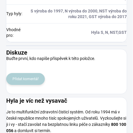
S výroba do 1997, N výroba do 2000, NST výroba do
Typ hyly
:
roku 2021, GST výroba do 2017
Vhodné
Hyla S, N, NST,GST
pro
:
Diskuze
Buďte první, kdo napíše příspěvek k této položce.
Přidat komentář
Hyla je víc než vysavač
Je to multifunkční zdravotní čisticí systém. Od roku 1994 má v
české republice mnoho tisíc spokojených uživatelů. Vyzkoušejte si
ji i vy - stačí zavolat na bezplatnou linku péče o zákazníky
800 100
056
a domluvit si termín.