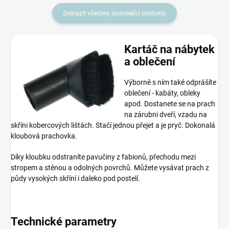
Zobrazit všechny související produkty
Kartáč na nábytek
a oblečení
Výborně s ním také odprášíte
oblečení - kabáty, obleky
apod. Dostanete se na prach
na zárubni dveří, vzadu na
skříni kobercových lištách. Stačí jednou přejet a je pryč. Dokonalá
kloubová prachovka.
Díky kloubku odstraníte pavučiny z fabionů, přechodu mezi
stropem a stěnou a odolných povrchů. Můžete vysávat prach z
půdy vysokých skříní i daleko pod postelí.
Technické parametry