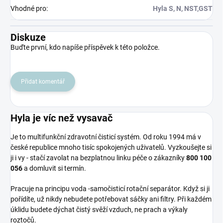
Vhodné pro
:
Hyla S, N, NST,GST
Diskuze
Buďte první, kdo napíše příspěvek k této položce.
Přidat komentář
Hyla je víc než vysavač
Je to multifunkční zdravotní čisticí systém. Od roku 1994 má v
české republice mnoho tisíc spokojených uživatelů. Vyzkoušejte si
ji i vy - stačí zavolat na bezplatnou linku péče o zákazníky
800 100
056
a domluvit si termín.
Pracuje na principu voda -samočisticí rotační separátor. Když si ji
pořídíte, už nikdy nebudete potřebovat sáčky ani filtry. Při každém
úklidu budete dýchat čistý svěží vzduch, ne prach a výkaly
roztočů.