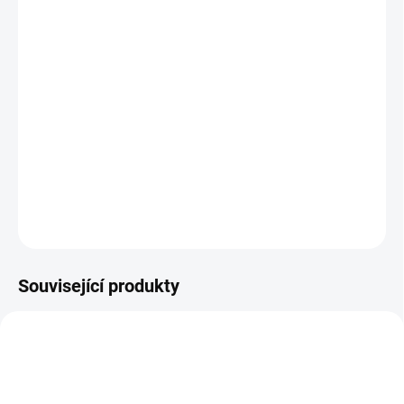
S kloubovým
kartáčem odsajete a
odstraníte prach ze
všech koutů
Nastavíte si ideální pozici a
tuhá vlákna kartáče udělají
zbytek.
DETAILNÍ INFORMACE
ZEPTAT SE
Související produkty