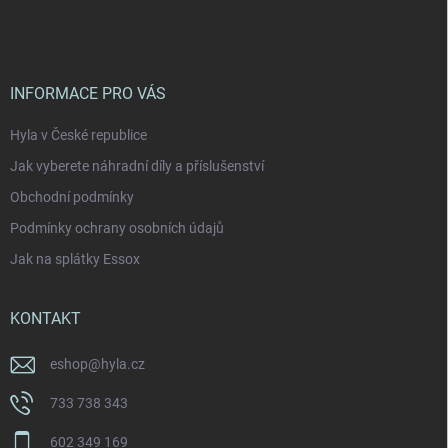
á
p
a
t
í
INFORMACE PRO VÁS
Hyla v České republice
Jak vyberete náhradní díly a příslušenství
Obchodní podmínky
Podmínky ochrany osobních údajů
Jak na splátky Essox
KONTAKT
eshop
@
hyla.cz
733 738 343
602 349 169