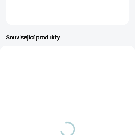
DETAILNÍ INFORMACE
ZEPTAT SE
Související produkty
SKLADEM
SKLADEM
(2 KS)
(4 KS)
Kartáč nábytkový
Přepínatelná hubice Hyla
kloubový Hyla NST
EST
štětiny nylon