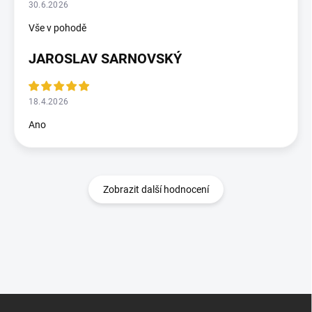
30.6.2026
Vše v pohodě
JAROSLAV SARNOVSKÝ
18.4.2026
Ano
Zobrazit další hodnocení
Z