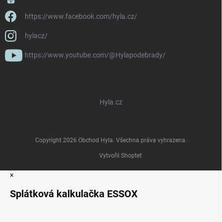
https://www.facebook.com/hyla.cz/
hylacz/
https://www.youtube.com/@Hylapodebrady/
Hyla.cz
Copyright 2026
Obchod Hyla
. Všechna práva vyhrazena.
Vytvořil Shoptet
×
Splátková kalkulačka ESSOX