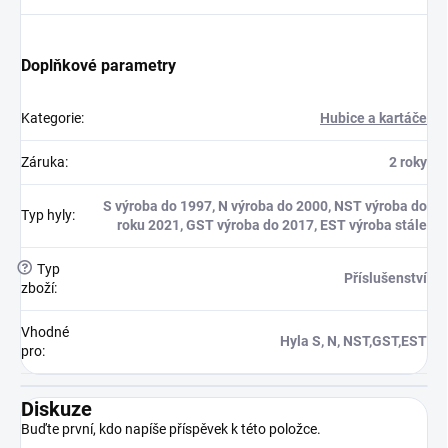
Doplňkové parametry
Kategorie
:
Hubice a kartáče
Záruka
:
2 roky
S výroba do 1997, N výroba do 2000, NST výroba do
Typ hyly
:
roku 2021, GST výroba do 2017, EST výroba stále
?
Typ
Příslušenství
zboží
:
Vhodné
Hyla S, N, NST,GST,EST
pro
:
Diskuze
Buďte první, kdo napíše příspěvek k této položce.