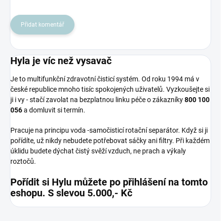
Přidat komentář
Hyla je víc než vysavač
Je to multifunkční zdravotní čisticí systém. Od roku 1994 má v
české republice mnoho tisíc spokojených uživatelů. Vyzkoušejte si
ji i vy - stačí zavolat na bezplatnou linku péče o zákazníky
800 100
056
a domluvit si termín.
Pracuje na principu voda -samočisticí rotační separátor. Když si ji
pořídíte, už nikdy nebudete potřebovat sáčky ani filtry. Při každém
úklidu budete dýchat čistý svěží vzduch, ne prach a výkaly
roztočů.
Pořídit si Hylu můžete po přihlášení na tomto
eshopu. S slevou 5.000,- Kč