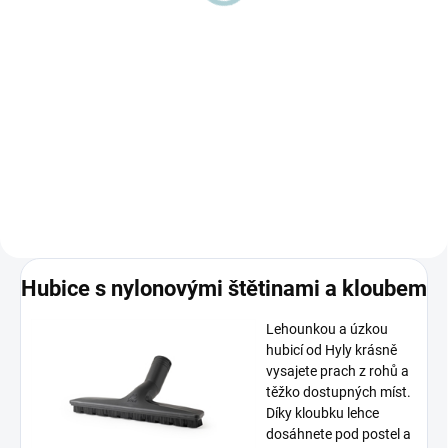
Multifunkční hubice na vysávání
koberce, podlahy a vytírání S
S kloubovým kartáčem odsajete
přepínatelnou hubicí na podlahu
a odstraníte prach ze všech koutů
budete mít čistý koberec i tvrdou
Nastavíte si ideální pozici a tuhá
podlahu. Je v...
vlákna kartáče udělají zbytek.
Hubice s nylonovými štětinami a kloubem
Lehounkou a úzkou
hubicí od Hyly krásně
vysajete prach z rohů a
těžko dostupných míst.
Díky kloubku lehce
dosáhnete pod postel a