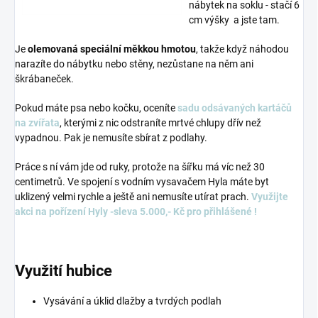
nábytek na soklu - stačí 6
cm výšky a jste tam.
Je
olemovaná speciální měkkou hmotou
, takže když náhodou
narazíte do nábytku nebo stěny, nezůstane na něm ani
škrábaneček.
Pokud máte psa nebo kočku, oceníte
sadu odsávaných kartáčů
na zvířata
, kterými z nic odstraníte mrtvé chlupy dřív než
vypadnou. Pak je nemusíte sbírat z podlahy.
Práce s ní vám jde od ruky, protože na šířku má víc než 30
centimetrů. Ve spojení s vodním vysavačem Hyla máte byt
uklizený velmi rychle a ještě ani nemusíte utírat prach.
Využijte
akci na pořízení Hyly -sleva 5.000,- Kč pro přihlášené !
Využití hubice
Vysávání a úklid dlažby a tvrdých podlah