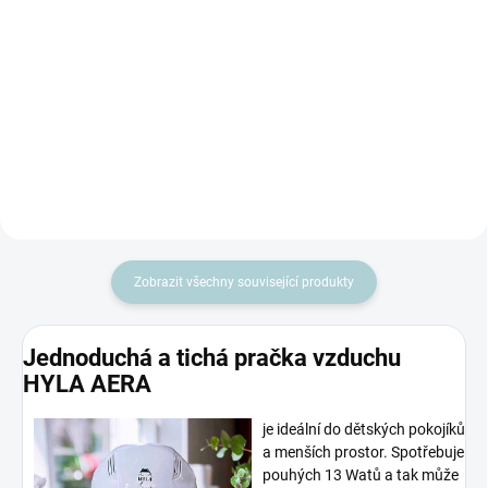
Svěží a sladší vůně pro příjemný
Přidejte osvěžující kouzlo
večer Se sladkou vůní vítězství
borového lesa do svého domova!
Everest doma vykouzlíte
Přeneste se do světa přírody s
příjemnou atmosféru. Přidejte ji
naší vůní borovice. Osvěžující
po úklidu vodního...
aroma borového lesa...
Zobrazit všechny související produkty
Jednoduchá a tichá pračka vzduchu
HYLA AERA
je ideální do dětských pokojíků
a menších prostor. Spotřebuje
pouhých 13 Watů a tak může