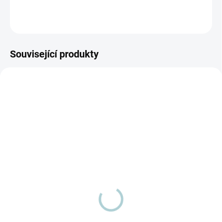
DETAILNÍ INFORMACE
ZEPTAT SE
Související produkty
SKLADEM
(>5 KS)
SKLADEM
(>5 BALENÍ)
Everest vůně do vodního
Borovice vůně do
vysavače
vodního vysavače