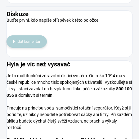
Diskuze
Buďte první, kdo napíše příspěvek k této položce.
Přidat komentář
Hyla je víc než vysavač
Je to multifunkční zdravotní čisticí systém. Od roku 1994 má v
české republice mnoho tisíc spokojených uživatelů. Vyzkoušejte si
ji i vy - stačí zavolat na bezplatnou linku péče o zákazníky
800 100
056
a domluvit si termín.
Pracuje na principu voda -samočisticí rotační separátor. Když si ji
pořídíte, už nikdy nebudete potřebovat sáčky ani filtry. Při každém
úklidu budete dýchat čistý svěží vzduch, ne prach a výkaly
roztočů.