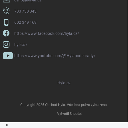
733 738 343
602 349 169
https://www.facebook.com/hyla.cz/
hylacz/
https://www.youtube.com/@Hylapodebrady/
Hyla.cz
Copyright 2026
Obchod Hyla
. Všechna práva vyhrazena.
Vytvořil Shoptet
×