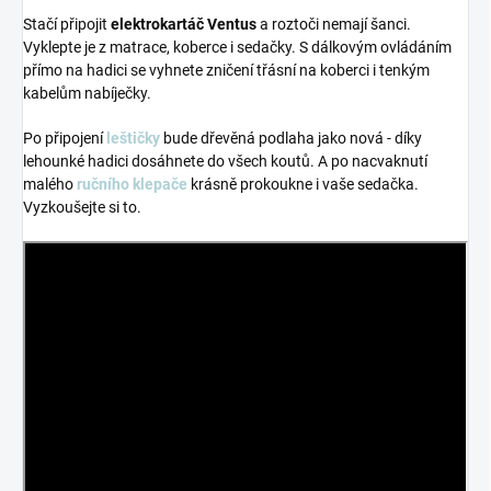
Stačí připojit
elektrokartáč Ventus
a roztoči nemají šanci.
Vyklepte je z matrace, koberce i sedačky. S dálkovým ovládáním
přímo na hadici se vyhnete zničení třásní na koberci i tenkým
kabelům nabíječky.
Po připojení
leštičky
bude dřevěná podlaha jako nová - díky
lehounké hadici dosáhnete do všech koutů. A po nacvaknutí
malého
ručního klepače
krásně prokoukne i vaše sedačka.
Vyzkoušejte si to.