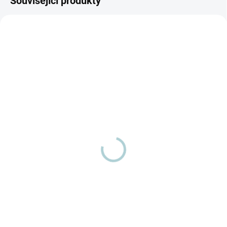
Související produkty
SKLADEM
(2 KS)
SKLADEM
(2 KS)
Leštička na parkety Hyla
Ruční elektrokartáč k
EST
Hyle EST
Detail
S leštičkou Hyla budou vaše
Praktický malý klepač na
dřevěné podlahy stále jako nové.
matrace, sedačky i autosedačky
Dopřejte svým podlahám oslnivý
Zajistěte si dokonalou čistotu s
lesk s leštičkou na podlahy k...
naším malým elektrickým