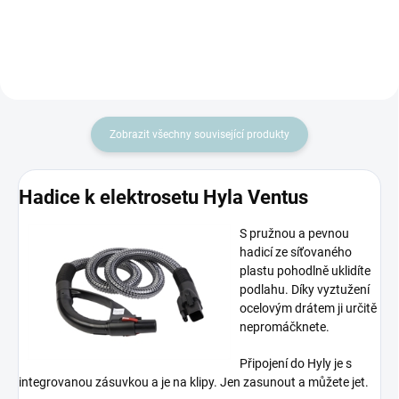
klepačem k vysavači! Tento...
Zobrazit všechny související produkty
Hadice k elektrosetu Hyla Ventus
S pružnou a pevnou
hadicí ze síťovaného
plastu pohodlně uklidíte
podlahu. Díky vyztužení
ocelovým drátem ji určitě
nepromáčknete.
Připojení do Hyly je s
integrovanou zásuvkou a je na klipy. Jen zasunout a můžete jet.