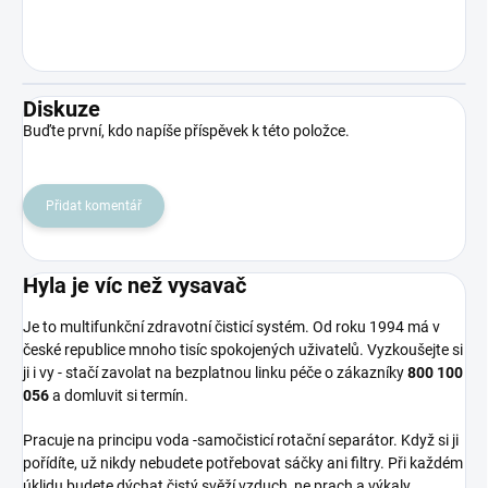
Diskuze
Buďte první, kdo napíše příspěvek k této položce.
Přidat komentář
Hyla je víc než vysavač
Je to multifunkční zdravotní čisticí systém. Od roku 1994 má v
české republice mnoho tisíc spokojených uživatelů. Vyzkoušejte si
ji i vy - stačí zavolat na bezplatnou linku péče o zákazníky
800 100
056
a domluvit si termín.
Pracuje na principu voda -samočisticí rotační separátor. Když si ji
pořídíte, už nikdy nebudete potřebovat sáčky ani filtry. Při každém
úklidu budete dýchat čistý svěží vzduch, ne prach a výkaly