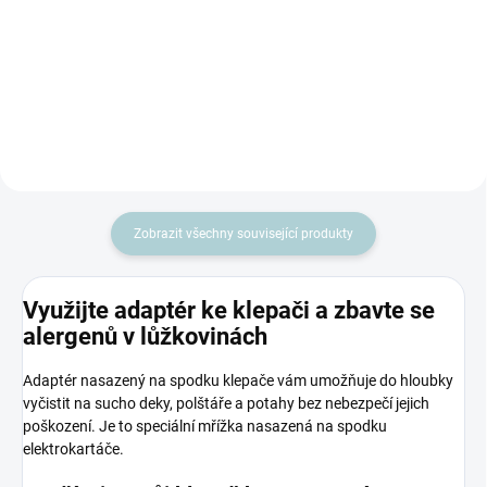
Také před vytíráním zametáte a
domácnosti! Vibrační
vysáváte? Přidejte si k vysavači
elektrokartáč s vlastním motorem
hubici 3v1 a dělejte 3 věci
vyklepe z vaší matrace starou...
najednou! Jedním tahem
zametáte, vysáváte a...
Zobrazit všechny související produkty
Využijte adaptér ke klepači a zbavte se
alergenů v lůžkovinách
Adaptér nasazený na spodku klepače vám umožňuje do hloubky
vyčistit na sucho deky, polštáře a potahy bez nebezpečí jejich
poškození. Je to speciální mřížka nasazená na spodku
elektrokartáče.