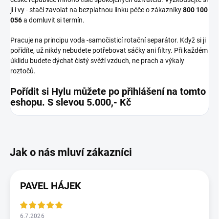
ji i vy - stačí zavolat na bezplatnou linku péče o zákazníky
800 100
056
a domluvit si termín.
Pracuje na principu voda -samočisticí rotační separátor. Když si ji
pořídíte, už nikdy nebudete potřebovat sáčky ani filtry. Při každém
úklidu budete dýchat čistý svěží vzduch, ne prach a výkaly
roztočů.
Pořídit si Hylu můžete po přihlášení na tomto
eshopu. S slevou 5.000,- Kč
PAVEL HÁJEK
6.7.2026