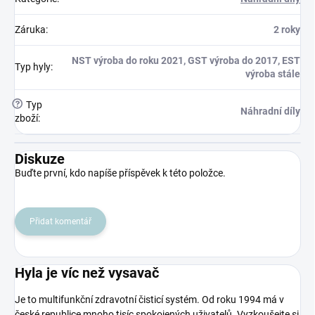
Záruka
:
2 roky
NST výroba do roku 2021, GST výroba do 2017, EST
Typ hyly
:
výroba stále
?
Typ
Náhradní díly
zboží
:
Diskuze
Buďte první, kdo napíše příspěvek k této položce.
Přidat komentář
Hyla je víc než vysavač
Je to multifunkční zdravotní čisticí systém. Od roku 1994 má v
české republice mnoho tisíc spokojených uživatelů. Vyzkoušejte si