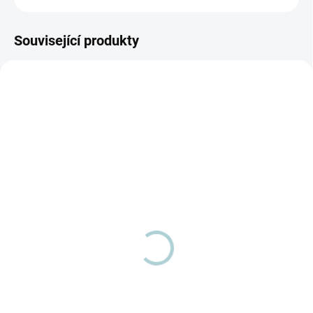
Související produkty
SKLADEM
SKLADEM
(3 KS)
(1 KS)
Klepač na koberce Hyla
Hubice Hyla EST 3v1
Ventus elektrický
vysávání zametání
vytírání
Detail
Vibrační rotační kartáč - klepač -
skvělý pomocník do každé