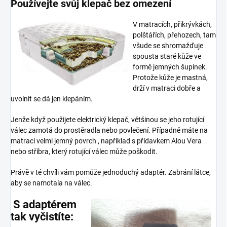
Používejte svůj klepač bez omezení
V matracích, přikrývkách,
polštářích, přehozech, tam
všude se shromažďuje
spousta staré kůže ve
formě jemných šupinek.
Protože kůže je mastná,
drží v matraci dobře a
uvolnit se dá jen klepáním.
Jenže když použijete elektrický klepač, většinou se jeho rotující
válec zamotá do prostěradla nebo povlečení. Případně máte na
matraci velmi jemný povrch , například s přídavkem Alou Vera
nebo stříbra, který rotující válec může poškodit.
Právě v té chvíli vám pomůže jednoduchý adaptér. Zabrání látce,
aby se namotala na válec.
S adaptérem
tak vyčistíte: