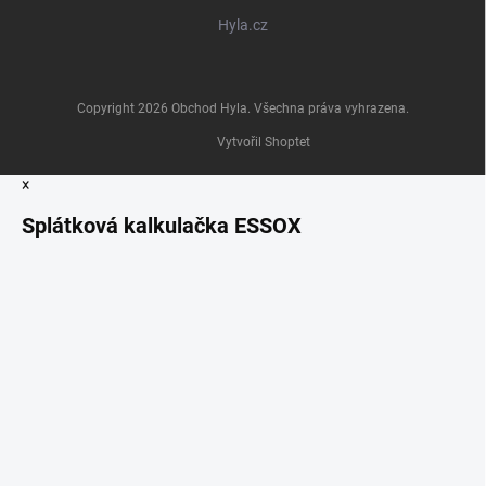
Hyla.cz
Copyright 2026
Obchod Hyla
. Všechna práva vyhrazena.
Vytvořil Shoptet
×
Splátková kalkulačka ESSOX