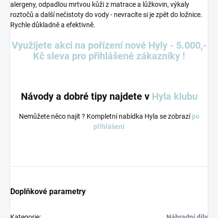
alergeny, odpadlou mrtvou kůži z matrace a lůžkovin, výkaly
roztočů a další nečistoty do vody - nevracíte si je zpět do ložnice.
Rychle důkladně a efektivně.
Využijete akci na pořízení nové Hyly - 5.000,-
Kč sleva pro přihlášené zákazníky !
Návody a dobré tipy najdete v
Hyla klubu
Nemůžete něco najít ? Kompletní nabídka Hyla se zobrazí
po
přihlášení
Doplňkové parametry
Kategorie
:
Náhradní díly