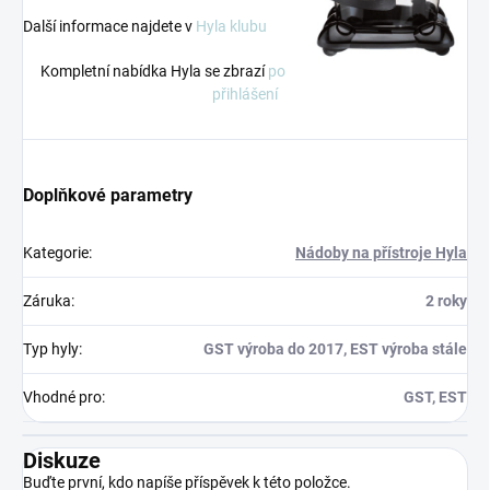
Další informace najdete v
Hyla klubu
Kompletní nabídka Hyla se zbrazí
po
přihlášení
Doplňkové parametry
Kategorie
:
Nádoby na přístroje Hyla
Záruka
:
2 roky
Typ hyly
:
GST výroba do 2017, EST výroba stále
Vhodné pro
:
GST, EST
Diskuze
Buďte první, kdo napíše příspěvek k této položce.