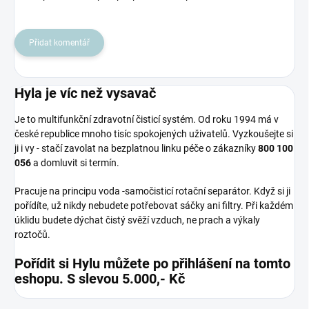
Přidat komentář
Hyla je víc než vysavač
Je to multifunkční zdravotní čisticí systém. Od roku 1994 má v
české republice mnoho tisíc spokojených uživatelů. Vyzkoušejte si
ji i vy - stačí zavolat na bezplatnou linku péče o zákazníky
800 100
056
a domluvit si termín.
Pracuje na principu voda -samočisticí rotační separátor. Když si ji
pořídíte, už nikdy nebudete potřebovat sáčky ani filtry. Při každém
úklidu budete dýchat čistý svěží vzduch, ne prach a výkaly
roztočů.
Pořídit si Hylu můžete po přihlášení na tomto
eshopu. S slevou 5.000,- Kč