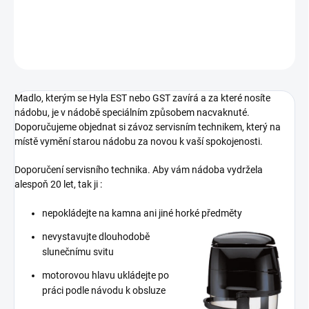
DETAILNÍ INFORMACE
ZEPTAT SE
Madlo, kterým se Hyla EST nebo GST zavírá a za které nosíte
nádobu, je v nádobě speciálním způsobem nacvaknuté.
Doporučujeme objednat si závoz servisním technikem, který na
místě vymění starou nádobu za novou k vaší spokojenosti.
Doporučení servisního technika. Aby vám nádoba vydržela
alespoň 20 let, tak ji :
nepokládejte na kamna ani jiné horké předměty
nevystavujte dlouhodobě
slunečnímu svitu
motorovou hlavu ukládejte po
práci podle návodu k obsluze