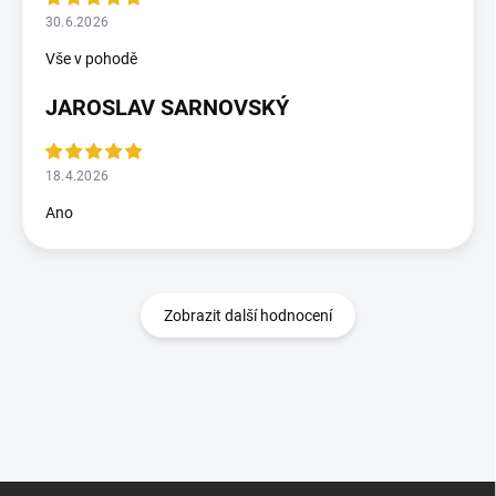
30.6.2026
Vše v pohodě
JAROSLAV SARNOVSKÝ
18.4.2026
Ano
Zobrazit další hodnocení
Z