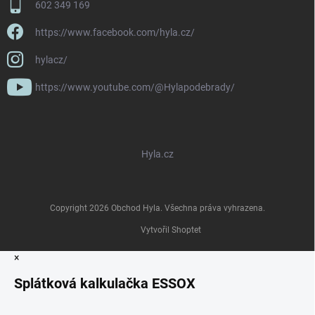
602 349 169
https://www.facebook.com/hyla.cz/
hylacz/
https://www.youtube.com/@Hylapodebrady/
Hyla.cz
Copyright 2026
Obchod Hyla
. Všechna práva vyhrazena.
Vytvořil Shoptet
×
Splátková kalkulačka ESSOX