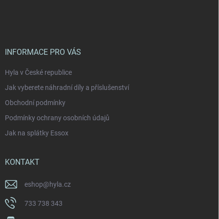
á
p
a
t
í
INFORMACE PRO VÁS
Hyla v České republice
Jak vyberete náhradní díly a příslušenství
Obchodní podmínky
Podmínky ochrany osobních údajů
Jak na splátky Essox
KONTAKT
eshop
@
hyla.cz
733 738 343