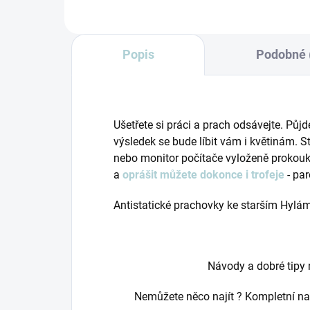
Popis
Podobné 
Ušetřete si práci a prach odsávejte. Půj
výsledek se bude líbit vám i květinám. S
nebo monitor počítače vyloženě prokoukn
a
oprášit můžete dokonce i trofeje
- par
Antistatické prachovky ke starším Hylá
Návody a dobré tipy 
Nemůžete něco najít ? Kompletní na