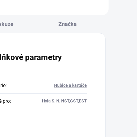
skuze
Značka
lňkové parametry
rie
:
Hubice a kartáče
 pro
:
Hyla S, N, NST,GST,EST