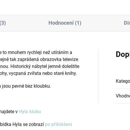
(3)
Hodnocení (1)
Di
de to mnohem rychleji než utíráním a
Dop
tejně tak zaprášená obrazovka televize
ou. Historický nábytel jemně doleštíte
ohy, vycpaná zvířata nebo staré knihy.
Katego
m jsou pevné bez kloubku.
Vhodné
najdete v
Hyla klubu
bídka Hyla se zobrazí
po přihlášení