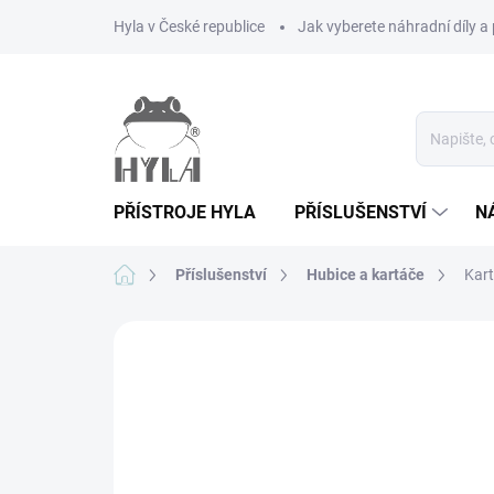
Přejít
Hyla v České republice
Jak vyberete náhradní díly a 
na
obsah
PŘÍSTROJE HYLA
PŘÍSLUŠENSTVÍ
N
Domů
Příslušenství
Hubice a kartáče
Kart
1 hodnocení
Podrobnosti hodnocení
Z