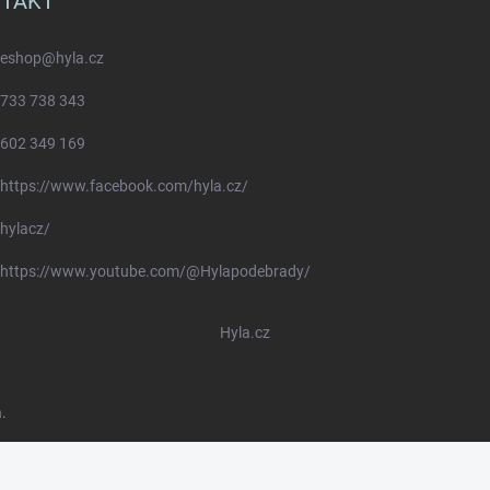
TAKT
eshop
@
hyla.cz
733 738 343
602 349 169
https://www.facebook.com/hyla.cz/
hylacz/
https://www.youtube.com/@Hylapodebrady/
Hyla.cz
.