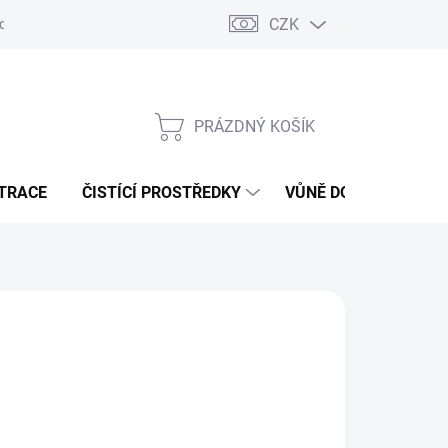
CZK
dajů
Jak na splátky Essox
PRÁZDNÝ KOŠÍK
NÁKUPNÍ
KOŠÍK
ATRACE
ČISTÍCÍ PROSTŘEDKY
VŮNĚ DO VODNÍCH V