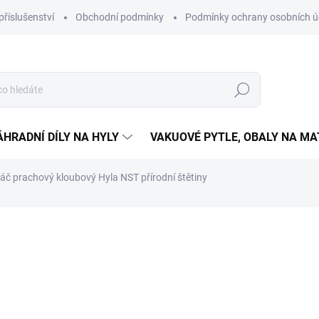
příslušenství
Obchodní podmínky
Podmínky ochrany osobních ú
Hledat
ÁHRADNÍ DÍLY NA HYLY
VAKUOVÉ PYTLE, OBALY NA M
áč prachový kloubový Hyla NST přírodní štětiny
NAČKA:
HYLA
490 Kč
Měrná
VYPRODÁNO
cena:
MOŽNOSTI DORUČENÍ